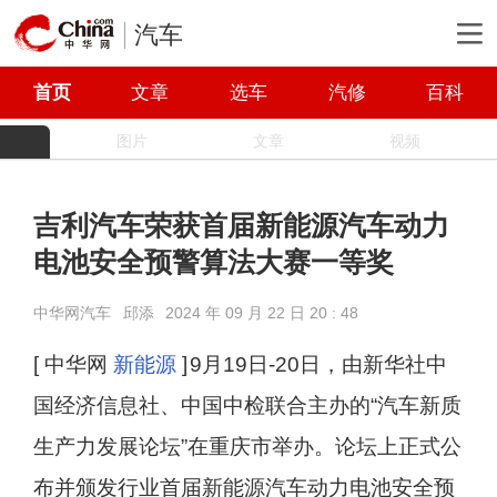
汽车
首页
文章
选车
汽修
百科
图片
文章
视频
吉利汽车荣获首届新能源汽车动力
电池安全预警算法大赛一等奖
中华网汽车
邱添
2024 年 09 月 22 日 20 : 48
[ 中华网
新能源
]
9月19日-20日，由新华社中
国经济信息社、中国中检联合主办的“汽车新质
生产力发展论坛”在重庆市举办。论坛上正式公
布并颁发行业首届新能源汽车动力电池安全预