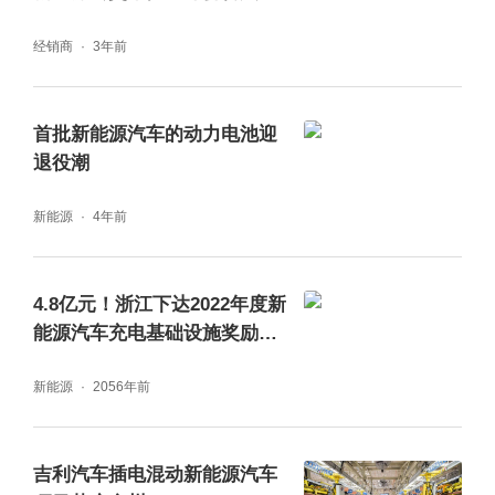
大奖！
经销商
3年前
【吉利汽车揽获双项大奖】
首批新能源汽车的动力电池迎
吉利突破创新，树立动力电池安全性能标杆
退役潮
近年来，我国新能源动力电池安全问题不断凸
新能源
4年前
显，为解决电池安全痛点，吉利基于新一代电
池制造技术，融合架构、整车、智控、云端
4.8亿元！浙江下达2022年度新
的“无盲区”安全防护系统，开发了吉利独创的
能源汽车充电基础设施奖励预
算
电池安全技术——神盾电池安全系统。它实现
新能源
2056年前
了电池系统与智能架构的高度融合，通过软硬
件融合的高标准电池安全保护，在动力电池短
吉利汽车插电混动新能源汽车
期和长周期安全方面取得显著成效。