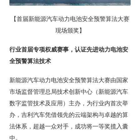
【首届新能源汽车动力电池安全预警算法大赛
现场颁奖】
行业首届专项权威赛事，认证先进动力电池安
全预警算法技术
新能源汽车动力电池安全预警算法大赛由国家
市场监督管理总局技术创新中心（新能源汽车
数字监管技术及应用）主办，为行业内首次举
办，吉利汽车凭借领先的云端架构与卓越的算
法体系，超越一众对手，成功将一等奖揽入囊
中。