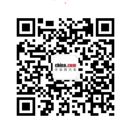
例配建，2022年新建各类充电桩8000个。坚
持“房住不炒”定位，坚持房价地价联动机制、
价格会商机制，稳地价、稳房价、稳预期，加
快发展保障性租赁住房，2022年筹集保障性租
赁住房2.3万套（间），基本建成棚户区改造1
6个、13650套，为400个单元加装电梯，改造
提升老旧小区173个。推动智能家电与住宅产
业融合发展，引导房地产企业建设不同层级智
能家居成套系统的示范住宅，年内开工建设智
慧住宅3万平方米以上。