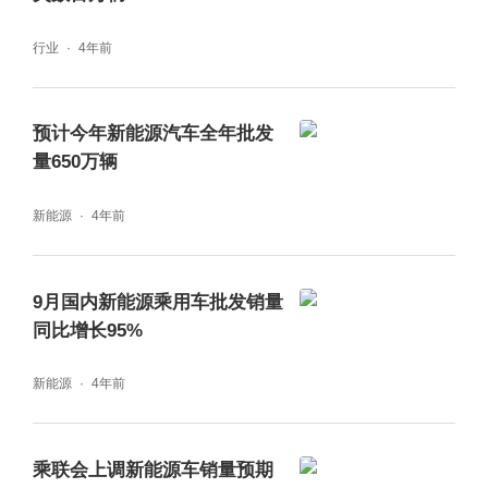
“我们认为上海疫情对汽车供应端的影响是巨大
的。上海占全国10%的生产量，长春也占1
行业
4年前
0%，两个地区合起来占到20%多的产量。但
是它们的零部件的次生影响相对来说是比较
预计今年新能源汽车全年批发
量650万辆
大，尤其上海是零部件的核心集散地，80%以
上零部件都在上海及周边生产，所以这样的话
新能源
4年前
带来的影响就比较大。”崔东树说，上海疫情对
乘用车销量的影响程度在40%左右，这是相对
9月国内新能源乘用车批发销量
客观的判断。
同比增长95%
新能源
4年前
眼下，上海虽然在全力推动“白名单”企业复工
复产，但完全恢复到正常状态还尚需时日，且
乘联会上调新能源车销量预期
当前最主要的问题不在于整车厂的产能恢复，