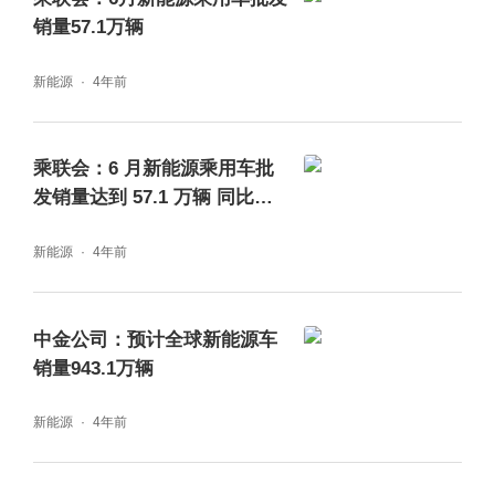
148.1%，环比下降17.7%。由此来看，插电混
销量57.1万辆
动同比实现了超强增长，且在疫情之下，插电
新能源
4年前
混动的环比下降幅度远低于纯电动汽车。
乘联会：6 月新能源乘用车批
发销量达到 57.1 万辆 同比增
长 141.4%
新能源
4年前
中金公司：预计全球新能源车
销量943.1万辆
新能源
4年前
图片来源：乘联会