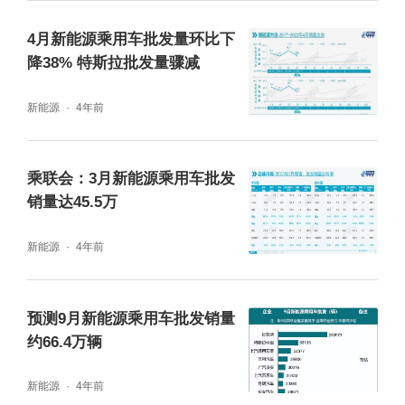
应该达到45万辆的水平，显然一下就损失了17
万辆。”崔东树说，4月新能源车的增长也同燃
4月新能源乘用车批发量环比下
降38% 特斯拉批发量骤减
油车一样受到了疫情波及。不过在他看来，目
前环境下，自驾车已经成为出行的首选，受高
新能源
4年前
油价影响，更多人会去买新能源车，5月份的
新能源车销量环比会有大幅改善。
乘联会：3月新能源乘用车批发
销量达45.5万
新能源
4年前
预测9月新能源乘用车批发销量
约66.4万辆
新能源
4年前