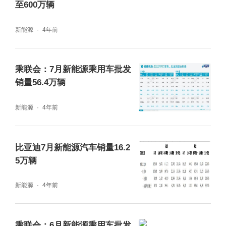
至600万辆
而是零部件企业的复工复产。
新能源
4年前
新能源乘用车较预期损失17万辆
乘联会：7月新能源乘用车批发
在国内乘用车整体市场不及预期的背景下，4
销量56.4万辆
月新能源汽车依旧表现出强韧的势头，同比大
新能源
4年前
幅增长。数据显示，4月新能源乘用车零售量
达到28.2万辆，同比增长78.4%；批发量为28.
比亚迪7月新能源汽车销量16.2
0万辆，同比增长50.1%。
5万辆
分类别来看，纯电动乘用车4月零售量达到21.
新能源
4年前
3万辆，同比增长63.3%，环比下降40.9%；插
电混动乘用车4月零售量为7.0万辆，同比增长
乘联会：6月新能源乘用车批发