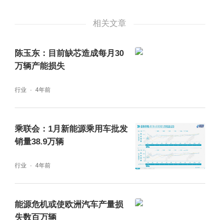
图片来源：乘联会
相关文章
按照乘联会的分析，4月产量环比、同比下降
陈玉东：目前缺芯造成每月30
的主要原因是全国各地疫情的干扰。受疫情影
万辆产能损失
响，进口汽车零部件短缺，涉及长三角地区的
国产零部件体系供应商无法及时供货，有的甚
行业
4年前
至完全停工、停运，加之物流效率降低和运输
时长不可控，导致了生产不畅的问题。
乘联会：1月新能源乘用车批发
销量38.9万辆
乘联会数据显示，4月上海地区五家主力车企
行业
4年前
生产环比3月下降75%，长春地区合资主力车
企生产下降54%，其他地区总体下降38%。
能源危机或使欧洲汽车产量损
失数百万辆