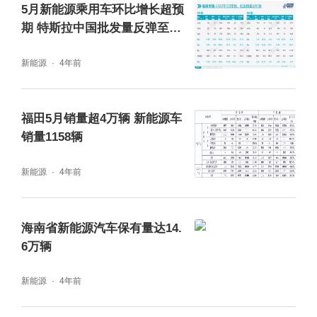
崔东树认为，插混环比下降幅度小于纯电的主
5月新能源乘用车环比增长超预
期 特斯拉中国批发量反弹至3.2
要原因是纯电车企在上海布局多，4月受疫情
万辆
影响较大。而插混主要以比亚迪为代表，受疫
新能源
4年前
情、供应链等影响相对较小。
福田5月销量超4万辆 新能源车
实际上，除比亚迪以外，多家新能源车企4月
销量1158辆
批发量都有所减少。对比3月车企的批发销量
新能源
4年前
来看，上汽通用五菱批发量较上月减少约2.1万
辆，奇瑞汽车较上月减少6249辆，广汽埃安较
海南省新能源汽车保有量达14.
上月减少约1万辆，而特斯拉批发量骤减，从
6万辆
上月65814辆的批发量降到了1512辆。此外，
新能源
4年前
受零部件供应影响，小鹏、理想、蔚来等新势
力车企4月交付量均呈大幅下降情况，而这些