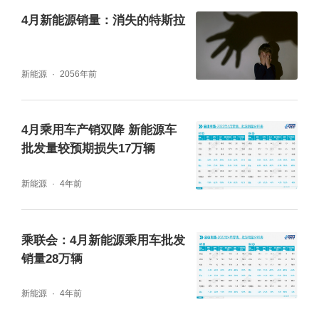
4月新能源销量：消失的特斯拉
车企，产品主要以纯电动车为主。
从整体新能源乘用车市场看，尽管较去年实现
新能源
2056年前
了大幅增长，但环比增幅仍然受到疫情的波
及。数据显示，4月新能源乘用车零售量环比
4月乘用车产销双降 新能源车
下降了36.5%，批发量下降了38.5%。按照乘
批发量较预期损失17万辆
联会的分析，这样的情况相对历年来说比较异
新能源
4年前
常。
“如果没有疫情影响的话，新能源车的增长速度
乘联会：4月新能源乘用车批发
销量28万辆
达到100%以上是完全正常的。而4月新能源车
的批发量仅增长了50%，按原来预期，这个月
新能源
4年前