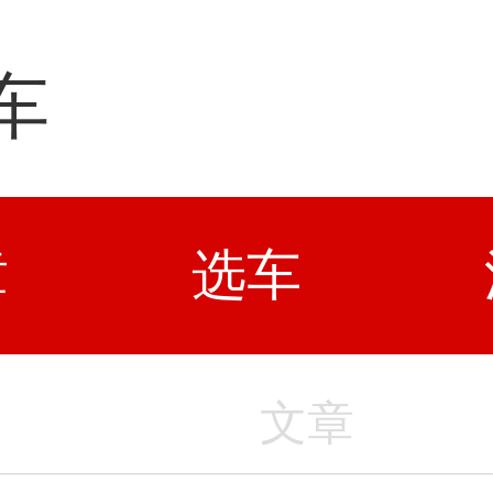
车
章
选车
文章