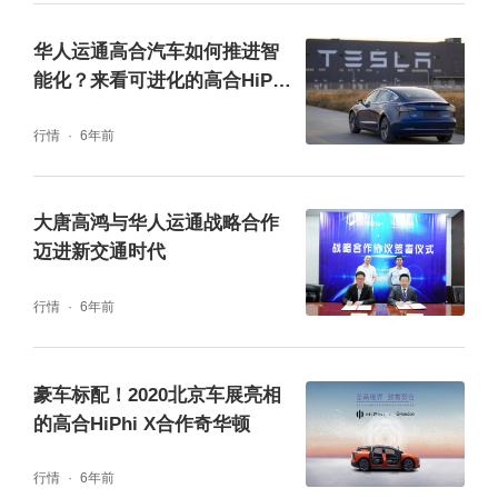
华人运通高合汽车如何推进智
能化？来看可进化的高合HiPhi
X！
行情
6年前
大唐高鸿与华人运通战略合作
迈进新交通时代
行情
6年前
高合HiPhi 1拥有全球首个专属HOA（Human
Oriented Architecture）开放式电子电气架
豪车标配！2020北京车展亮相
的高合HiPhi X合作奇华顿
构。全车搭载6个计算平台（MPU，Micro Pro
cessing Unit）“超脑”架构，经由1Gbps高速以
行情
6年前