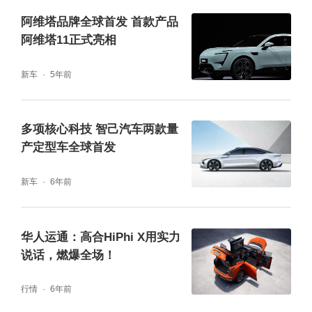
好的体验。
阿维塔品牌全球首发 首款产品
阿维塔11正式亮相
这三个特点互相影响，交织演进，形成正向反
新车
5年前
馈。具备这三个特点的车才能够超出单纯交通
工具的范畴，成为智能汽车新品类。
多项核心科技 智己汽车两款量
产定型车全球首发
高合HiPhi 1 诠释全域智能汽车新品类
新车
6年前
作为新品牌的首款量产定型车，高合HiPhi 1率
先全方位提升车、路、城的连接能力。全车部
华人运通：高合HiPhi X用实力
署超过500个传感器，首次标配5G+V2X通信
说话，燃爆全场！
网络，实现车与车、车与基础设施、车与网
行情
6年前
络、车与人高速互联互通。