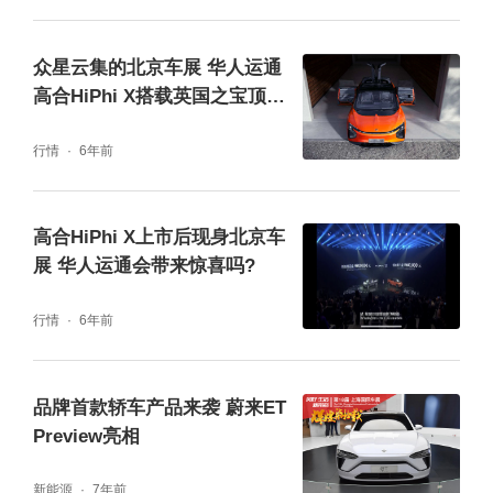
太网连接，实现海量的信息分析和自主决策。
强大的单车数据分析引擎加上云端计算，打造
众星云集的北京车展 华人运通
高合HiPhi X搭载英国之宝顶级
整车全域智能，让车学会思考，并创造更丰富
音响现身！
的场景。
行情
6年前
高合HiPhi X上市后现身北京车
展 华人运通会带来惊喜吗?
行情
6年前
品牌首款轿车产品来袭 蔚来ET
Preview亮相
新能源
7年前