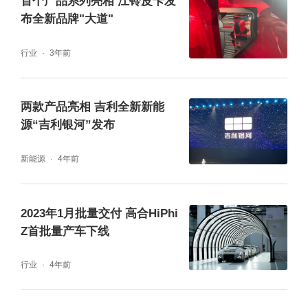
首个产品系列亮相 江铃皮卡发
布全新品牌"大道"
行业
3年前
两款产品亮相 吉利全新新能
丁磊指出，真正的智能汽车首先能够成为城市
源“吉利银河”发布
的节点，连接更广阔的世界。车应该无缝连接
新能源
4年前
互联网、物联网和能源网，成为未来城市的一
个个节点，将车，路，城真正连接起来，实现
2023年1月批量交付 高合HiPhi
数据和能源的自由流动，从而让人和世界更紧
Z首批量产车下线
密地联系在一起，也让智能汽车拥有更大的能
力。
行业
4年前
其次真正的智能汽车可以提供开放的平台，创