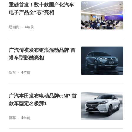
重磅首发！数十款国产化汽车
造更丰富的场景。车能够和用户互动，不断创
电子产品全“芯”亮相
造丰富场景。用户也可以成为开发者，探索和
经销商
4年前
挖掘智能汽车的潜力，开发出新的场景，获得
新的体验。展望未来，车辆作为比手机更智能
广汽传祺发布钜浪混动品牌 首
的移动终端，具有更强的感知能力和收集数据
搭车型影酷亮相
的能力，车辆真正的智能化一定会带来更大的
新车
4年前
颠覆性变革。
真正的智能汽车还可以持续的学习，进化成更
广汽本田发布电动品牌e:NP 首
款车型定名极湃1
高阶的智慧。通过学习和理解人的需求和系统
的运行方式，车将不断迭代升级，实现自主分
新车
4年前
析数据，预测需求，进而创造场景，带来更美