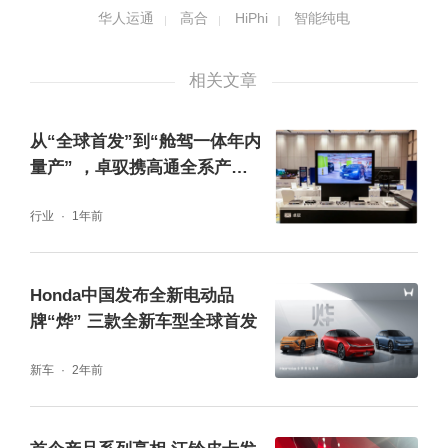
新品牌，是为打造全新品类而来。新能源、人
华人运通
高合
HiPhi
智能纯电
工智能、5G网络的发展和技术突破都将深刻地
影响和推动整个行业的发展。面对产业变革的
相关文章
机遇，单车维度的简单提升无法匹配整体社会
从“全球首发”到“舱驾一体年内
发展的速度和需求，人类出行的未来需要升维
量产” ，卓驭携高通全系产品
的系统性解决方案。新品类，并不意味着将再
亮相苏州峰会
行业
1年前
多一辆传统意义的车，而是要将“车、路、
城”同步考量，升维超越，让真正的智能汽车实
Honda中国发布全新电动品
现落地。
牌“烨” 三款全新车型全球首发
新车
2年前