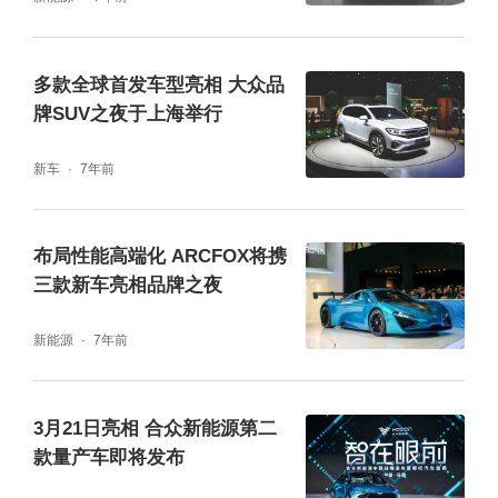
车，开始从被动接受指令变为主动学习用户习
惯，实现智能的高阶进化。通过对用户习惯的
多款全球首发车型亮相 大众品
全面感知、多维思考，高合HiPhi 1得以实现远
牌SUV之夜于上海举行
程数据标定和续航里程管理等智能系统的个性
新车
7年前
化升级，从而使人、车、环境更加匹配，最终
进化为“千人千乘（shèng）”专属于你的智能
布局性能高端化 ARCFOX将携
座驾。更可以通过云端数据共享，实现车辆所
三款新车亮相品牌之夜
有IP化功能设定无缝移植到另一台新车上。
新能源
7年前
3月21日亮相 合众新能源第二
款量产车即将发布