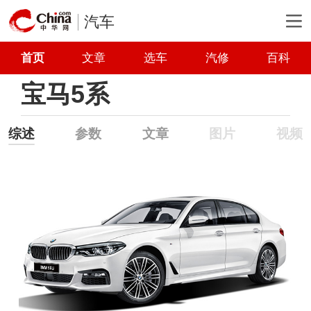
汽车
首页
文章
选车
汽修
百科
宝马5系
综述
参数
文章
图片
视频