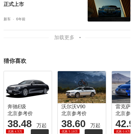
正式上市
新车
6年前
加载更多
猜你喜欢
奔驰E级
沃尔沃V90
雷克萨斯
北京参考价
北京参考价
北京参
38.48
38.60
42.
万起
万起
优惠 4.5万
优惠 5.19万
优惠 0.9万