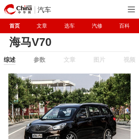
汽车
首页
文章
选车
汽修
百科
海马V70
综述
参数
文章
图片
视频