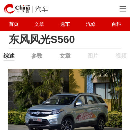
汽车
首页
文章
选车
汽修
百科
东风风光S560
综述
参数
文章
图片
视频