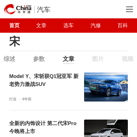
汽车
首页
文章
选车
汽修
百科
宋
综述
参数
文章
图片
视频
Model Y、宋斩获Q1冠亚军 新
老势力激战SUV
行业
4年前
全新的内饰设计 第二代宋Pro
今晚将上市