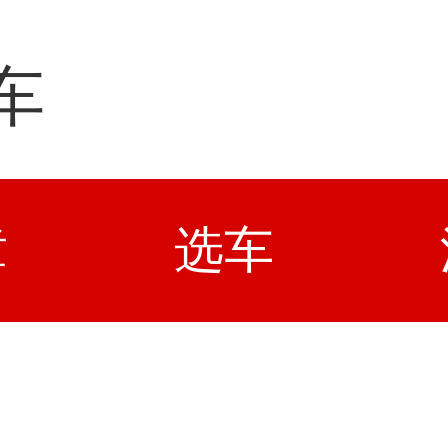
车
章
选车