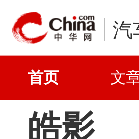
汽
首页
文
皓影