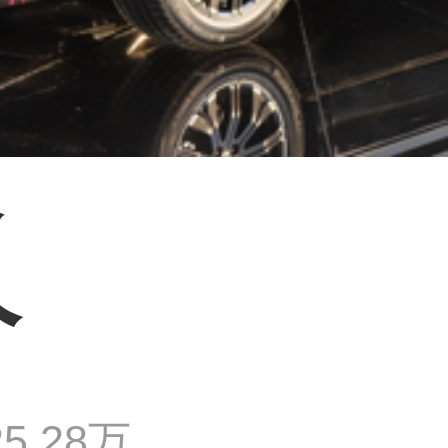
价
价
5.28万