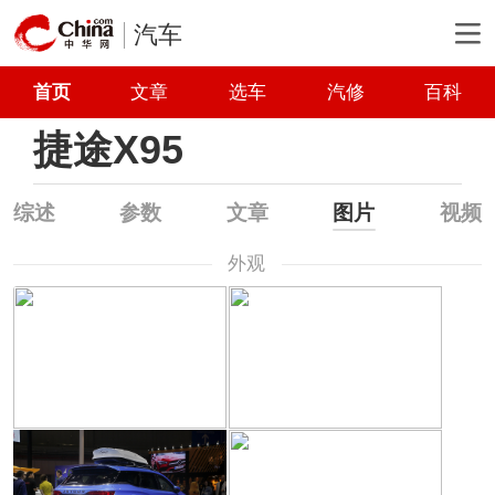
汽车
首页
文章
选车
汽修
百科
捷途X95
综述
参数
文章
图片
视频
外观