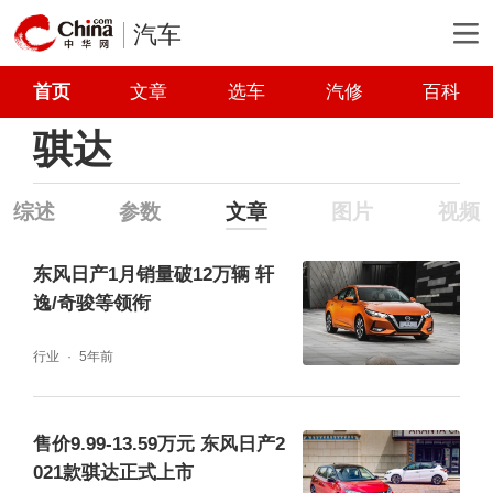
汽车
首页
文章
选车
汽修
百科
骐达
综述
参数
文章
图片
视频
东风日产1月销量破12万辆 轩
逸/奇骏等领衔
行业
5年前
售价9.99-13.59万元 东风日产2
021款骐达正式上市