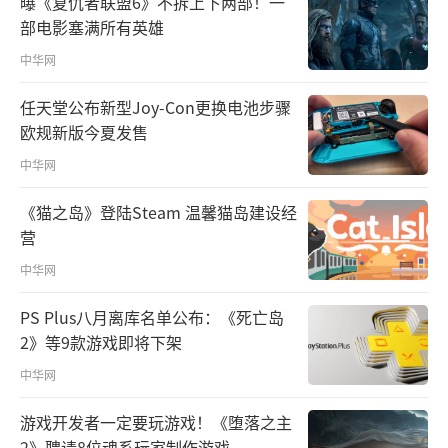
曝《复仇者联盟6》不拆上下两部！一
部电影塞满所有英雄
中华网
任天堂公布新型Joy-Con更换电池步骤
欧规新版今夏发售
中华网
《猫之岛》登陆Steam 温馨猫岛建设经
营
中华网
PS Plus八月离库名单公布：《死亡岛
2》等9款游戏即将下架
中华网
游戏开发者一定要玩游戏！《堕落之主
2》聘请8位魂系玩家制作游戏