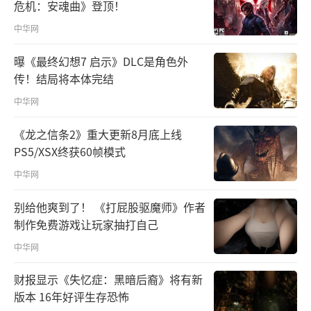
危机：安魂曲》登顶！
中华网
曝《最终幻想7 启示》DLC是角色外
传！结局将本体完结
中华网
《龙之信条2》重大更新8月底上线
PS5/XSX终获60帧模式
中华网
别给他爽到了！ 《打屁股驱魔师》作者
制作免费游戏让玩家抽打自己
中华网
财报显示《失忆症：黑暗后裔》将有新
版本 16年好评生存恐怖