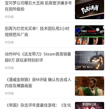
宝可梦公司曝巨大丑闻 前高管涉嫌多年
在厕所偷拍
中华网
别再为烂优化买单！技术团队用2小时
视频怒斥厂商
中华网
动作RPG《这龙带刀》Steam首周销量
超8万 获玩家特别好评
中华网
《漫威金刚狼》获M评级 确认包含成人
内容及裸露画面
中华网
《帝国》杂志评年度最佳游戏：《生化