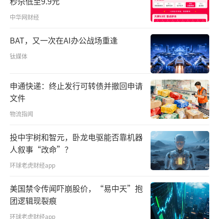
秒杀低至9.9元
中华网财经
BAT，又一次在AI办公战场重逢
钛媒体
申通快递：终止发行可转债并撤回申请
文件
物流指闻
投中宇树和智元，卧龙电驱能否靠机器
人叙事“改命”？
环球老虎财经app
美国禁令传闻吓崩股价，“易中天”抱
团逻辑现裂痕
环球老虎财经app