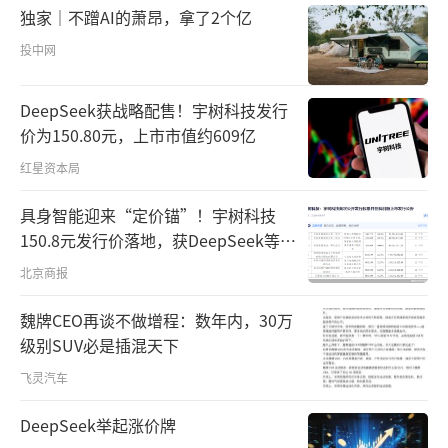
独家｜不蹭AI的萧昂，拿了2个亿
投中网
DeepSeek获战略配售！宇树科技发行
价为150.80元，上市市值约609亿
红星资本局
具身智能迎来“定价锚”！宇树科技
150.8元发行价落地，获DeepSeek等豪
华战配加持
北京商报
魏牌CEO再谈不做增程：数年内，30万
级别SUV必是插混天下
飞灵汽车
DeepSeek举起涨价牌