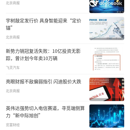
北京商报
宇树敲定发行价 具身智能迎来“定价
锚”
北京商报
新势力销冠复活失败：10亿投资无影
踪，曾计划今年卖10万辆
飞灵汽车
亮眼财报不敌偏弱指引 闪迪股价大跌
北京商报
英伟达强势切入电信赛道，寻觅端侧算
力“新中际旭创”
览富财经