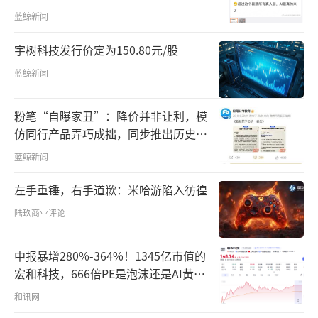
员确实能带货了
蓝鲸新闻
宇树科技发行价定为150.80元/股
蓝鲸新闻
粉笔“自曝家丑”：降价并非让利，模
仿同行产品弄巧成拙，同步推出历史学
员退费方案
蓝鲸新闻
左手重锤，右手道歉：米哈游陷入彷徨
陆玖商业评论
中报暴增280%-364%！1345亿市值的
宏和科技，666倍PE是泡沫还是AI黄
金？
和讯网