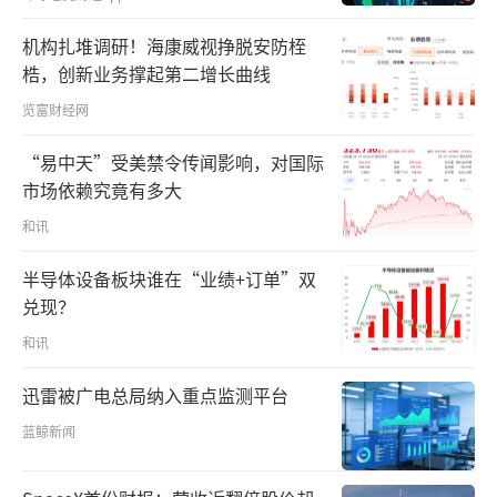
机构扎堆调研！海康威视挣脱安防桎
梏，创新业务撑起第二增长曲线
览富财经网
“易中天”受美禁令传闻影响，对国际
市场依赖究竟有多大
和讯
半导体设备板块谁在“业绩+订单”双
兑现？
和讯
迅雷被广电总局纳入重点监测平台
蓝鲸新闻