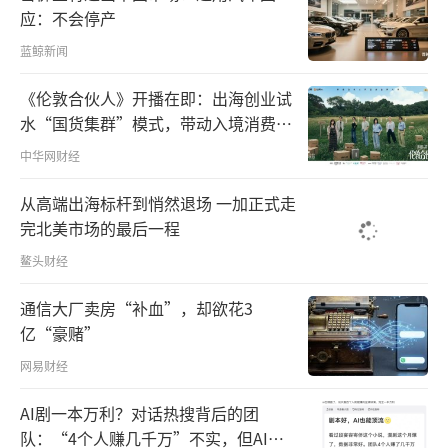
应：不会停产
蓝鲸新闻
《伦敦合伙人》开播在即：出海创业试
水“国货集群”模式，带动入境消费反
向种草
中华网财经
从高端出海标杆到悄然退场 一加正式走
完北美市场的最后一程
鳌头财经
通信大厂卖房“补血”，却欲花3
亿“豪赌”
网易财经
AI剧一本万利？对话热搜背后的团
队：“4个人赚几千万”不实，但AI演