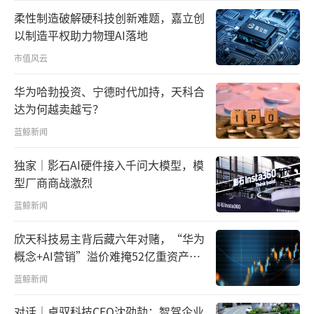
柔性制造破解硬科技创新难题，嘉立创
以制造平权助力物理AI落地
市值风云
华为哈勃投资、宁德时代加持，天科合
达为何越卖越亏？
蓝鲸新闻
独家｜影石AI硬件接入千问大模型，模
型厂商商战激烈
蓝鲸新闻
欣天科技易主背后藏六年对赌，“华为
概念+AI营销”溢价难掩52亿重资产考
验
蓝鲸新闻
对话｜卓驭科技CEO沈劭劼：智驾企业