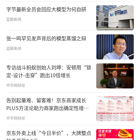
字节最新全员会回应大模型为何自研
蓝鲸新闻
张一鸣罕见发声背后的模型蒸馏之辩
蓝鲸新闻
专访战斗蚂蚁创始人刘坤：安顿用“锁
定-设计-击穿”跑出10倍增长
中华网财经
告别起量难、留客难！京东商家成长
PLUS方法论助力商家跑出确定性增长
路径
中华网财经
京东外卖上线“今日半价”，大牌整点