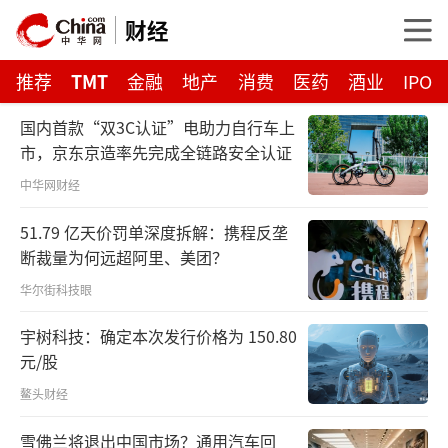
财经
推荐
TMT
金融
地产
消费
医药
酒业
IPO
国内首款“双3C认证”电助力自行车上
市，京东京造率先完成全链路安全认证
中华网财经
51.79 亿天价罚单深度拆解：携程反垄
断裁量为何远超阿里、美团？
华尔街科技眼
宇树科技：确定本次发行价格为 150.80
元/股
鳌头财经
雪佛兰将退出中国市场？通用汽车回