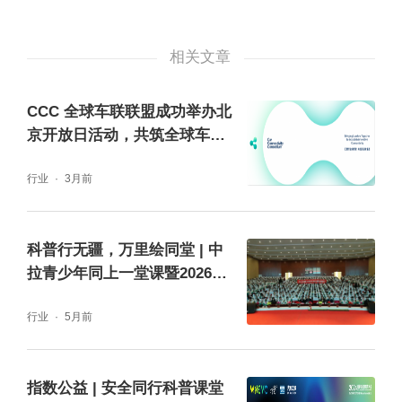
相关文章
CCC 全球车联联盟成功举办北
京开放日活动，共筑全球车辆
互联未来
行业
3月前
科普行无疆，万里绘同堂 | 中
拉青少年同上一堂课暨2026青
少年汽车无限创意征集活动拉
行业
5月前
美站启动仪式在津举行
指数公益 | 安全同行科普课堂
启动仪式上，中国汽车工程学会专务秘书长闫