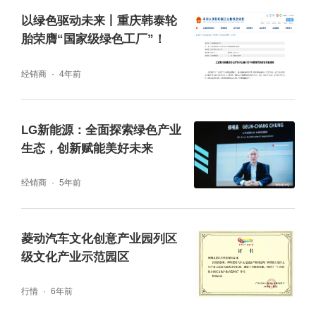
以绿色驱动未来丨重庆韩泰轮
胎荣膺“国家级绿色工厂”！
经销商
4年前
LG新能源：全面探索绿色产业
生态，创新赋能美好未来
经销商
5年前
中国汽车工程学会科普文化与传播部部长路瑞
刚为同学们带来“承千年车脉启智驾新程 —中
菱动汽车文化创意产业园列区
国汽车工业的传承与飞跃”为主题的汽车科普课
级文化产业示范园区
堂，带领同学们领略中国汽车的发展脉络。
行情
6年前
从“万乘之国”的古老车文化底蕴，到饶斌奠基