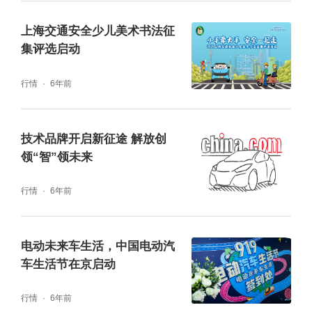
一汽、红旗轿车开启民族汽车工业征程，再到
上海交通安全少儿美术书法征
一代代科研人推动产业赶超，如今中国汽车在
集评选启动
车用燃料、动力系统、智能网联、飞行汽车等
行情
6年前
前沿领域多点突破，正以转型升级的姿态驶向
高质量发展新征程。
技术品牌开启新征途 解放创
领“智”领未来
行情
6年前
电动未来车生活，中国电动汽
车生活节在京启动
行情
6年前