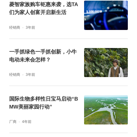
菱智家族购车钜惠来袭，选TA
们为家人创富开启新生活
经销商
3年前
中国汽车工程学会科普文化与传播部副部长殷
一手抓绿色一手抓创新，小牛
兴吉解读活动缘起及意义，阐释本年度活动主
电动未来会怎样？
题“家园”，对往年优秀作品进行点评，重点对2
026年活动进行详细说明。最后，他向香港青
经销商
3年前
少年发出诚挚邀约，期待他们带着对家园的热
爱与对未来的畅想，用画笔勾勒绿色出行蓝
国际生物多样性日宝马启动“B
MW美丽家园行动”
图，与内地青少年一同描绘属于我们的共同家
园。
厂商
4年前