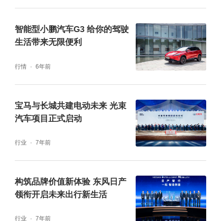
智能型小鹏汽车G3 给你的驾驶
小鹏汽车以专业热情的态度将智能展车带入校
生活带来无限便利
园，为孩子们带来了别开生面的互动体验。产
行情
6年前
品专员围绕车辆的创新设计理念、先进智能驾
驶技术及绿色环保出行解决方案展开讲解，让
宝马与长城共建电动未来 光束
青少年们近距离感受了全车全时语音交互的便
汽车项目正式启动
捷、自动驾驶功能的前沿，以及宽敞舒适的乘
坐空间，在趣味互动中播下了探索科技与绿色
行业
7年前
出行的种子。
构筑品牌价值新体验 东风日产
领衔开启未来出行新生活
行业
7年前