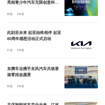
亮相青少年汽车无限创意科普
建来、小鹏汽车副总裁郑叶青、小鹏汽车区域
论坛
科技
2年前
总经理谭志聪、闽侨小学校长叶淑婷、香港圣
士提反书院附属小学校长卢家其、宏利金融国
此刻至未来 起亚始终相伴 起亚
际有限公司区域经理管之见、资深经销经理邱
80周年感恩活动正式启动
睿、香港Apex Education创始人张睿哲先生以
行业
2年前
及两校师生代表共同出席。嘉宾与学生代表共
同按下屏幕手印，在全场倒数声中正式启动20
26年度征集活动。随后举行纪念品互赠环节，
东腾车业携手东风汽车共筑香
港零排放愿景
学会向学校赠送优秀作品集与科普绘本，小鹏
汽车赠送汽车主题桌游，校方则回赠学生亲手
科技
2年前
绘制的创意画作。
共谋智能汽车产业未来，江汽