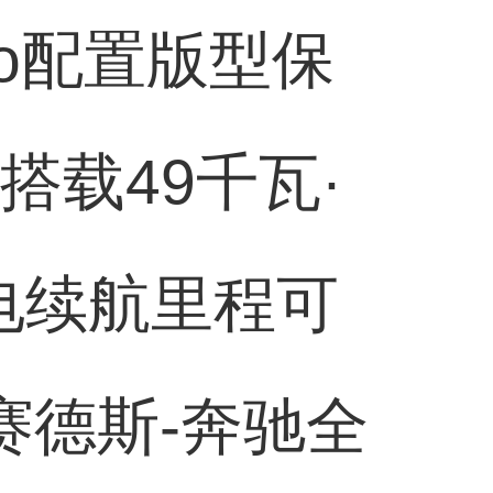
ro配置版型保
搭载49千瓦·
电续航里程可
赛德斯-奔驰全