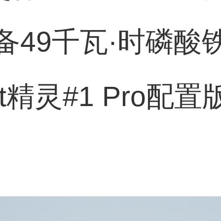
备49千瓦·时磷酸
t精灵#1 Pro配