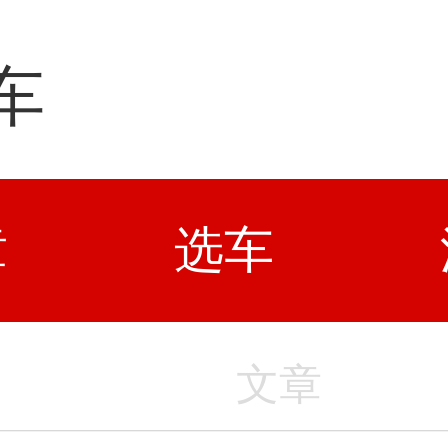
车
章
选车
文章