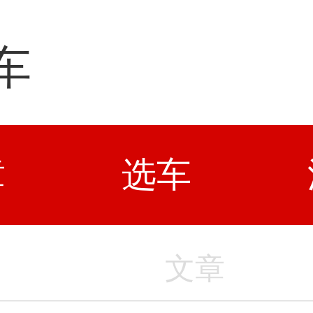
车
章
选车
文章