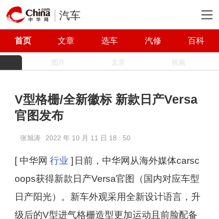
汽车
首页
文章
选车
汽修
百科
图片
文章
视频
V型格栅/全新徽标 新款日产Versa
官图发布
张旭涛
2022 年 10 月 11 日 18 : 50
[ 中华网
行业
]
日前，中华网从海外媒体carsc
oops获得新款日产Versa官图（国内对应车型
日产阳光）。新车外观采用全新设计语言，升
级后的V型进气格栅造型更加运动且前脸配备