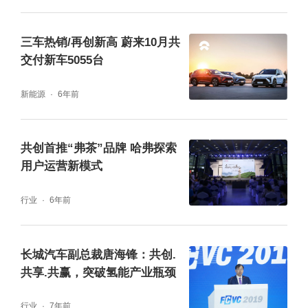
长安Lumin礼盒，并向在场伙伴分享提车的喜
悦，激动之情溢于言表。
三车热销/再创新高 蔚来10月共
交付新车5055台
交付仪式点燃的热情尚未冷却，紧接而来的启
新能源
6年前
动仪式又激发了用户的激情，现场气氛瞬间迎
来高潮。同时这也意味着首批万台Lumin焕新
共创首推“弗茶”品牌 哈弗探索
交付月正式拉开了序幕。未来，伴随交付的持
用户运营新模式
续进行，长安Lumin将与更多用户携手前行，
共创全新的城市出行与人车生活。
行业
6年前
长城汽车副总裁唐海锋：共创.
共享.共赢，突破氢能产业瓶颈
行业
7年前