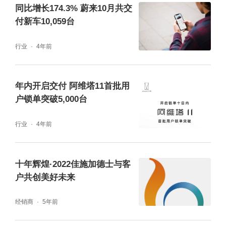
同比增长174.3% 蔚来10月共交
毂，让整车呈现出流畅的视觉美感和吸睛动感
付新车10,059台
的侧颜，完美契合新世代的审美需求。
行业
4年前
年内开启交付 阿维塔11首批用
户锁单突破5,000台
行业
4年前
十年辉煌·2022佳施加德士与客
户共创美好未来
经销商
5年前
智趣交互方面，长安Lumin配备10.25英寸全液
晶高清智能触控大屏，集合倒车影像、手机互