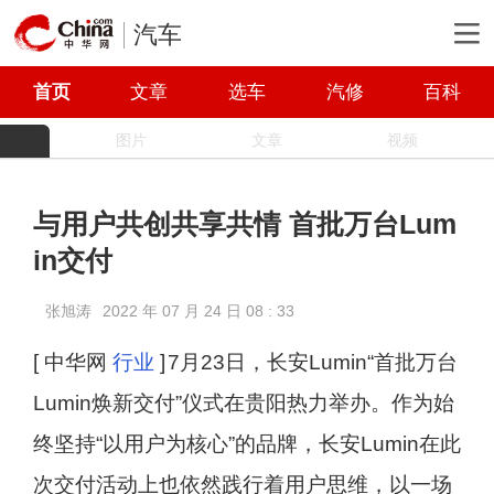
汽车
首页
文章
选车
汽修
百科
图片
文章
视频
与用户共创共享共情 首批万台Lum
in交付
张旭涛
2022 年 07 月 24 日 08 : 33
[ 中华网
行业
]
7月23日，长安Lumin“首批万台
Lumin焕新交付”仪式在贵阳热力举办。作为始
终坚持“以用户为核心”的品牌，长安Lumin在此
次交付活动上也依然践行着用户思维，以一场