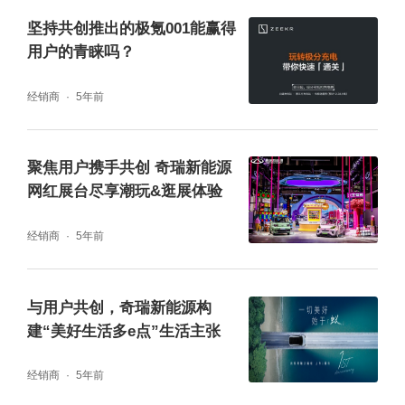
坚持共创推出的极氪001能赢得
联、语音控制等人车互联系统，完美承包日常
用户的青睐吗？
出行所需，尽享你的娱乐级座驾。
经销商
5年前
安全方面，长安Lumin主被动配置远超同级，
提供了更全面的防护。标配双安全气囊，主副
聚焦用户携手共创 奇瑞新能源
驾皆有保障，极速响应令人信赖，全方位用户
网红展台尽享潮玩&逛展体验
行车安全；全系标配NBooster智能制动系统，
经销商
5年前
集成坡道辅助功能（HHC），降低上坡起步时
的溜车风险，护航用户每一次出行。
与用户共创，奇瑞新能源构
建“美好生活多e点”生活主张
经销商
5年前