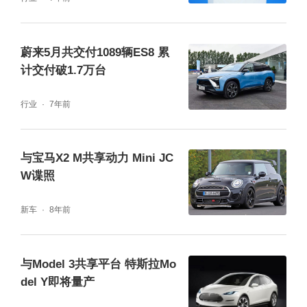
蔚来5月共交付1089辆ES8 累
计交付破1.7万台
行业
7年前
新车交付仅仅是起点，长安Lumin真正走进用
户的生活才是本场活动的深远内核。从新车亮
与宝马X2 M共享动力 Mini JC
W谍照
相、上市，再到首批车主交付，长安Lumin实
现了对广大用户的承诺，标志着国民出行精品
新车
8年前
车已正式走进用户的生活，陪伴人们潮趣出
行，开启一段美妙的旅程。随着万台Lumin焕
与Model 3共享平台 特斯拉Mo
新交付的持续进行，也将有越多越多的用户
del Y即将量产
与“国民出行精品车”一起，畅享时尚出行新体