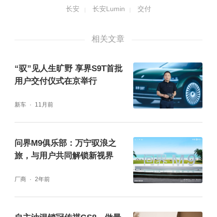
不仅如此，首批万台Lumin焕新交付活动与用
长安
长安Lumin
交付
户共情共鸣，沉浸式感受丰富多元生活魅力，
相关文章
特色拍照打卡区，趣味星空露营狂欢趴，夏日
轻奢BBQ晚宴，乐队现场演奏，既深化了品牌
“驭”见人生旷野 享界S9T首批
独特的情感连结，又拉满了生活仪式感，赋予
用户交付仪式在京举行
用户轻奢精致的生活格调。
新车
11月前
问界M9俱乐部：万宁驭浪之
旅，与用户共同解锁新视界
厂商
2年前