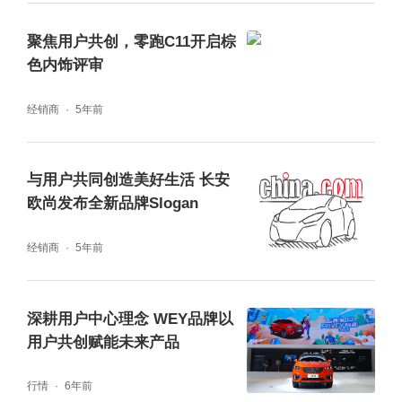
聚焦用户共创，零跑C11开启棕
色内饰评审
经销商
5年前
与用户共同创造美好生活 长安
兑现力MAX，首批Lumin正式交付，万台Lumi
欧尚发布全新品牌Slogan
n交付月开启全新生活
经销商
5年前
活动现场热闹非凡，用户沉浸在长安Lumin营
造的轻松闲适的氛围中，体验质感生活。而随
深耕用户中心理念 WEY品牌以
用户共创赋能未来产品
着交付仪式的进行，瞬间引爆了全场用户的激
情。在现场众多参与者的见证下，用户拿到了
行情
6年前