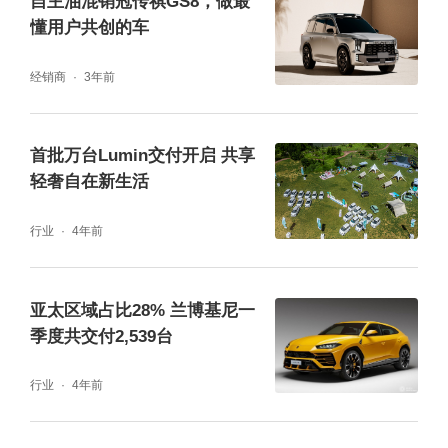
自主油混销冠传祺GS8，做最
懂用户共创的车
经销商
3年前
内外兼修，实力卓然，长安Lumin带来多维度
的消费价值革新
首批万台Lumin交付开启 共享
轻奢自在新生活
长安Lumin不仅重视和用户的深度互动，同时
在外观设计、智趣交互、安全防护等方面实现
行业
4年前
了多维度的消费价值革新，掀起了A00级高质
价比消费的新潮流。
亚太区域占比28% 兰博基尼一
季度共交付2,539台
外观方面，长安Lumin区隔于“老头乐”的形象，
行业
4年前
采用去繁为简的设计美学，整体造型简约圆
润，加之同级首款隐藏式门把手和14英寸轮