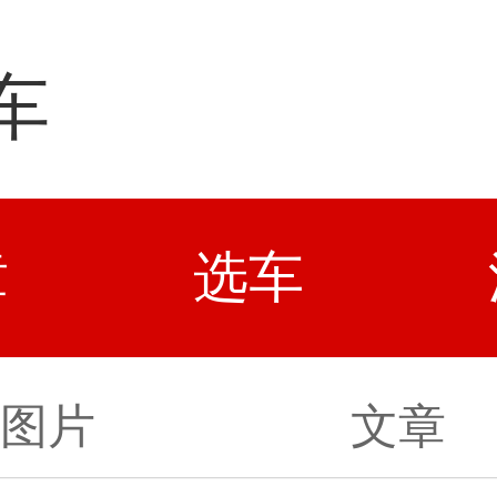
车
章
选车
图片
文章