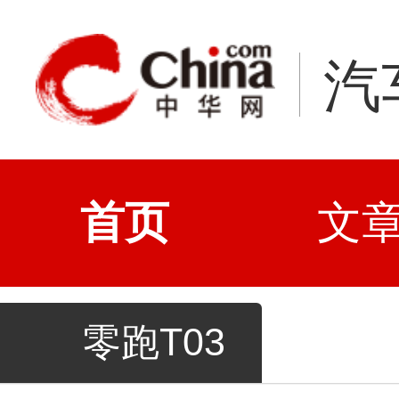
汽
首页
文
零跑T03