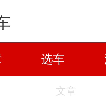
车
章
选车
文章