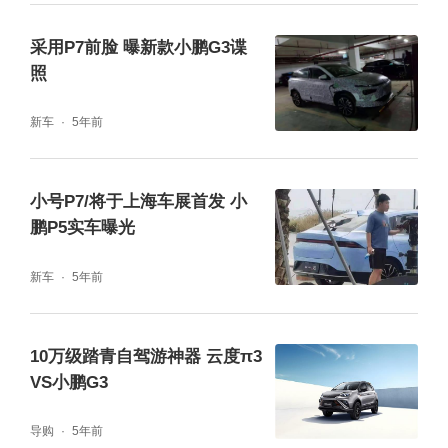
采用P7前脸 曝新款小鹏G3谍
照
新车
5年前
小号P7/将于上海车展首发 小
鹏P5实车曝光
新车
5年前
10万级踏青自驾游神器 云度π3
VS小鹏G3
导购
5年前