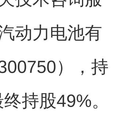
汽动力电池有
00750），持
最终持股49%。