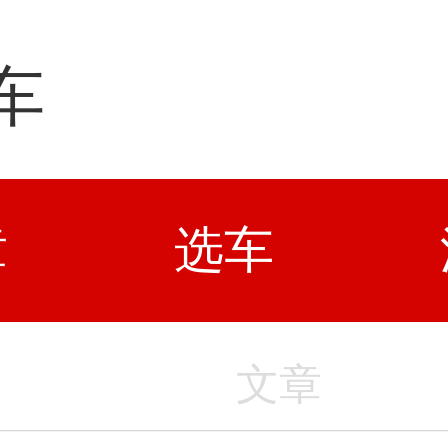
车
章
选车
文章