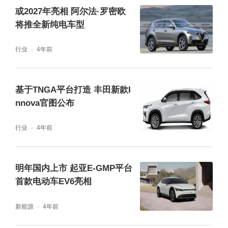
或2027年亮相 阿尔法·罗密欧
将推全新纯电车型
行业
4年前
基于TNGA平台打造 丰田新款I
nnova官图公布
行业
4年前
明年国内上市 起亚E-GMP平台
首款电动车EV6亮相
新能源
4年前