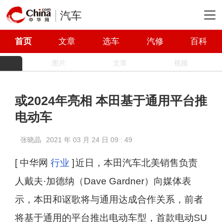
汽车
首页
文章
选车
汽修
百科
图片
文章
视频
或2024年亮相 本田基于通用平台推
电动车
张晓晶
2021 年 03 月 24 日 09 : 49
[ 中华网
行业
]
近日，本田汽车北美销售负责
人戴夫·加德纳（Dave Gardner）向媒体表
示，本田和讴歌将与通用达成合作关系，前者
将基于通用的平台推出电动车型，首款电动SU