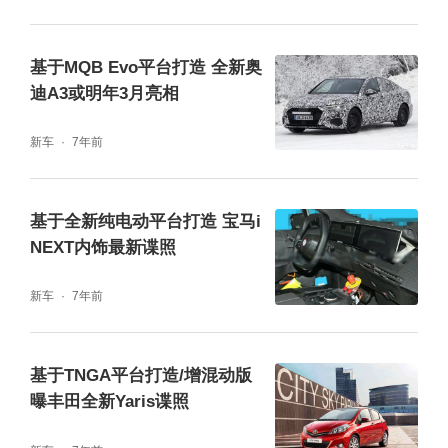
基于MQB Evo平台打造 全新奥
迪A3或明年3月亮相
新车
7年前
基于全新纯电动平台打造 宝马i
NEXT内饰最新谍照
新车
7年前
基于TNGA平台打造/增混动版
曝丰田全新Yaris谍照