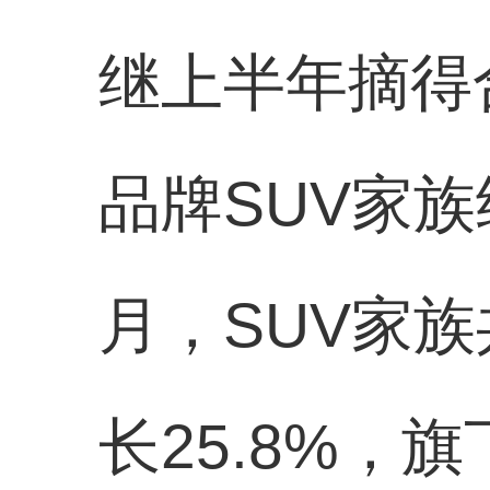
继上半年摘得
品牌SUV家
月，SUV家族
长25.8%，