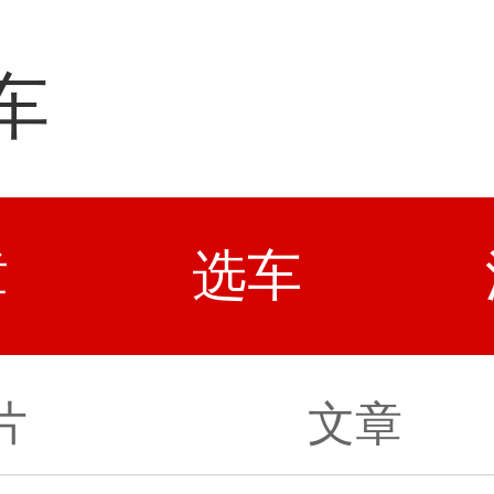
车
章
选车
片
文章