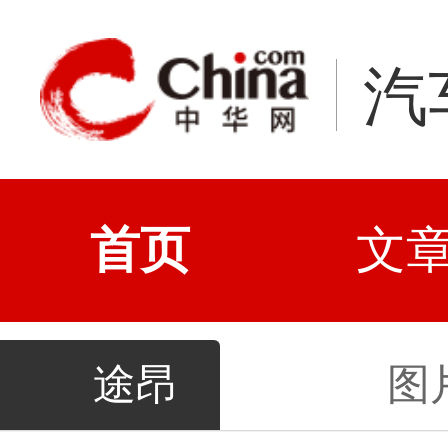
汽
首页
文
途昂
图