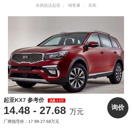
东风悦达起亚
销售量
东风
国际车展上首发亮相并公布预售价，以至臻设
计的耀目之姿和领世尖端的全新技术，让“年
轻、时尚、运动、科技”的品牌内涵得到完美诠
释。
创新营销 以“差异化”构筑长期优势
在日趋同质化的营销竞争中，“差异化”已成为
东风悦达起亚破局的关键。
起亚KX7 参考价
优惠 3.5万
询价
14.48 - 27.68
万元
厂商指导价：17.98-27.68万元