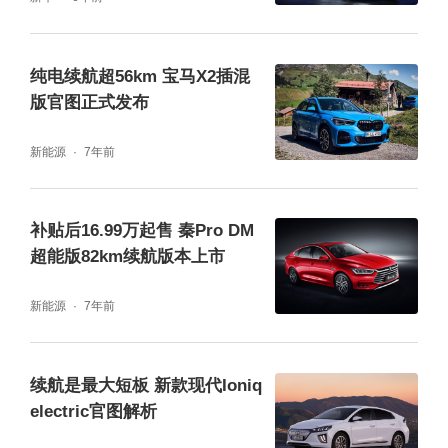
纯电续航超56km 宝马X2插混
版官图正式发布
得益于电动机的输出特性以及超长续航纯电版
本身的强大动力储备，在驾驶全力踩下加速踏
新能源
7年前
板时，整个加速的感觉是非常有冲击力的，可
以让你轻易的超越路面上90%的车辆。
补贴后16.99万起售 秦Pro DM
超能版82km续航版本上市
新能源
7年前
续航是最大短板 新款现代Ioniq
electric官图解析