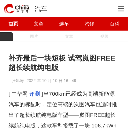
汽车
首页
文章
选车
汽修
百科
图片
文章
视频
补齐最后一块短板 试驾岚图FREE
超长续航纯电版
张旭涛
2022 年 10 月 10 日 16 : 49
[ 中华网
评测
]
当700km已经成为高端新能源
汽车的标配时，定位高端的岚图汽车也适时推
出了超长续航纯电版车型——岚图FREE超长
续航纯电版，这款车型搭载了一块 106.7kWh