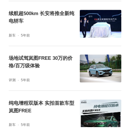
续航超500km 长安将推全新纯
在舒适性方面，岚图FREE超长续航纯电版继
电轿车
续使用前双叉臂后多连杆独立悬架，标配上下
新车
5年前
100mm可调的空气悬架，搭载毫秒级随速可调
系统可从容应对各种复杂路况；
场地试驾岚图FREE 30万的价
格/百万级体验
评测
5年前
纯电增程双版本 实拍首款车型
岚图FREE
新车
5年前