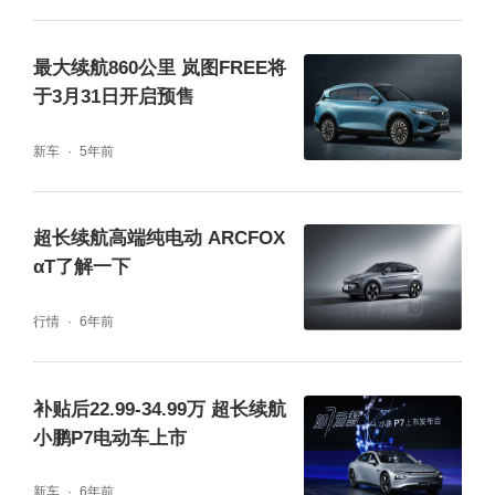
最大续航860公里 岚图FREE将
值得一提的是，岚图FREE超长续航纯电版搭
于3月31日开启预售
载前后双电机，最大功率360kW，峰值扭矩72
0N·m，百公里加速最快可达4.4秒，比岚图FR
新车
5年前
EE标准版要快0.1秒。在得到长续航的同时，
并没有牺牲动力。
超长续航高端纯电动 ΑRCFOX
αT了解一下
行情
6年前
补贴后22.99-34.99万 超长续航
小鹏P7电动车上市
新车
6年前