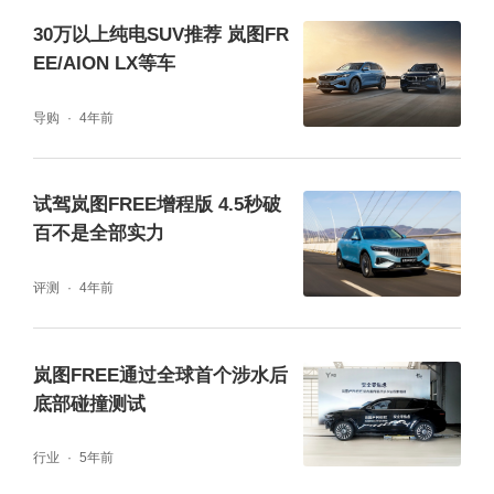
延迟。
30万以上纯电SUV推荐 岚图FR
EE/AION LX等车
导购
4年前
试驾岚图FREE增程版 4.5秒破
百不是全部实力
评测
4年前
岚图FREE通过全球首个涉水后
不过屏幕的素质依然没有太大的提升，强阳光
底部碰撞测试
照射下很难看清屏幕，反光有些严重。
行业
5年前