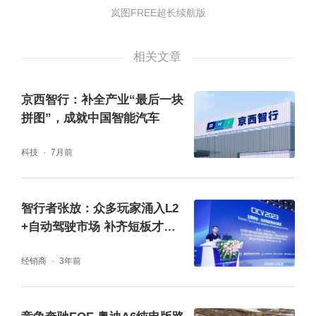
岚图FREE超长续航版
相关文章
保持了拼色的风格，车门饰板选用了浅色木纹
京西智行：补全产业“最后一块
拼图”，成就中国智能汽车
的样式，不过塑料感有点重。
科技
7月前
智行者张放：众多玩家涌入L2
+自动驾驶市场 补齐短板才能
赢得先机
经销商
3年前