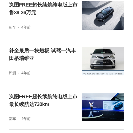
岚图FREE超长续航纯电版上市
售39.36万元
新车
4年前
补全最后一块短板 试驾一汽丰
其工艺制程方面为7nm工艺，达到同期旗舰手
田格瑞维亚
机水平，也是第一款7nm工艺的车规级智能座
评测
4年前
舱芯片，在性能提升为3倍的同时，功耗仅为
之前的四分之一。
岚图FREE超长续航纯电版上市
最长续航达730km
在这款芯片加持下，岚图FREE超长续航纯电
版车机使用更顺滑流畅，导航、音乐、语音等
新车
4年前
互动功能响应迅速，如同与人对话般几乎没有