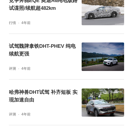
竞争奔驰EQE 奥迪A6纯电版路
试谍照/续航超482km
整体内饰保持了一贯以来的高品质豪华氛围。
行情
4年前
试驾魏牌拿铁DHT-PHEV 纯电
在智能方面，岚图FREE超长续航纯电版标配
续航更强
高通骁龙8155芯片，是目前最流行的车规级芯
评测
4年前
片，目前国产品牌15万级别以上的新车型，也
清一色的选用了这款芯片。
哈弗神兽DHT试驾 补齐短板 实
现加速自由
评测
4年前