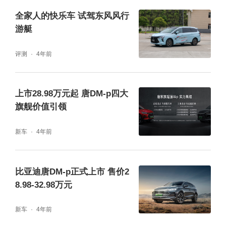
全家人的快乐车 试驾东风风行
游艇
评测
4年前
上市28.98万元起 唐DM-p四大
旗舰价值引领
在DiSus-C智能电控主动悬架的加持下，路面
上绝大部分的细碎颠簸都会被过滤掉，同时悬
新车
4年前
架、转向和制动的模式都支持驾驶者在舒适和
运动之间自定义设置，满足多场景下的个性化
比亚迪唐DM-p正式上市 售价2
驾驶需求。另外车辆前风挡和前排车窗均采用
8.98-32.98万元
了双层夹胶玻璃，对车内的静谧性给予了不小
新车
4年前
的帮助。我们也对车内的噪音进行了实测，在