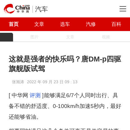
汽车
首页
文章
选车
汽修
百科
图片
文章
视频
这就是强者的快乐吗？唐DM-p四驱
旗舰版试驾
张旭涛
2022 年 09 月 23 日 09 : 13
[ 中华网
评测
]
能够满足6/7个人同时出行、具
备不错的舒适度、0-100km/h加速5秒内，最好
还能够省油。