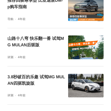
推荐四驱尊享型 比亚迪唐DM-
内燃机的加入，让车辆的加速会表现的更加有
p购车指南
底气，强劲的加速感持续的更久。由于是前后
导购
4年前
双电机的四驱车型，在急加速的时候车轮不会
发生明显的打滑，并且还具备一定的脱困能
山路十八弯 快乐翻一番 试驾M
力。
G MULAN后驱版
评测
4年前
3.8秒破百的乐趣 试驾MG MUL
AN四驱凯旋版
评测
4年前