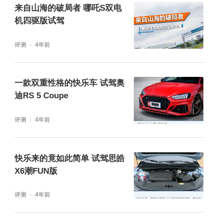
来自山海的破局者 哪吒S双电
机四驱版试驾
如果不是身处北上广这样的特大城市，215km
评测
4年前
的纯电续航满足5天左右的市内通勤基本没有
问题，车辆装备了45.8kWh的刀片电池，并具
一款双重性格的快乐车 试驾奥
备PHEV热泵系统，可在低温环境下提前预
迪RS 5 Coupe
暖，从而降低用电能耗。大部分市区场景，这
台唐DM-p都会采用纯电模式，不仅相当的安
评测
4年前
静驾驶感受也非常轻快，即便是多人出行也不
会出现那种“肉”的感觉。
快乐来的竟如此简单 试驾思皓
X6潮FUN版
评测
4年前