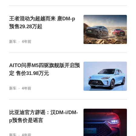
虽然DM-p车型更多时候强调的是性能而非燃
王者混动为超越而来 唐DM-p
油经济性，但我相信大家还是会比较关心唐D
预售29.28万起
M-p的馈电油表现如何，毕竟如果在拥有4.3秒
新车
4年前
加速能力的同时还可以兼顾省油，那可就真是
鱼和熊掌兼得了。我们出发时车内乘员为4
AITO问界M5四驱旗舰版开启预
人，车辆电量剩余25%，空调设定为24°C二挡
定 售价31.98万元
风量。在混动、标准驾驶模式下行驶了100km
后，车辆最终的表显油耗为8.2L，电量剩余2
新车
4年前
4%。虽然与官方宣称的6.5L/100km有些差
距，但我们4人加上行李已经接近满载，而且
比亚迪官方辟谣：汉DM-i/DM-
p预售价是谣言
还有不少高速路段，我觉得这样的油耗表现是
完全可以接受的。
新车
4年前