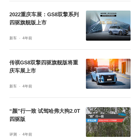
速度60km/h的情况下车内噪音仅为55dB，即
2022重庆车展：GS8双擎系列
便是车速120km/h高速行驶时，车内噪音也没
四驱旗舰版上市
有超过65dB，车内舒适度和静谧性表现完全符
新车
4年前
合30万级的定位。
传祺GS8双擎四驱旗舰版将重
庆车展上市
新车
4年前
“颜”行一致 试驾哈弗大狗2.0T
四驱版
评测
4年前