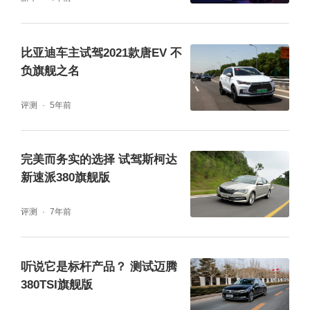
比亚迪车主试驾2021款唐EV 不
负旗舰之名
评测
5年前
完美而务实的选择 试驾斯柯达
新速派380旗舰版
评测
7年前
作为比亚迪家族的旗舰车型，唐DM-p表现出
了相当不俗的产品实力，其强劲的加速能力给
听说它是标杆产品？ 测试迈腾
我留下了非常深刻的印象。在这个价位区间，
380TSI旗舰版
能够同时带着6人出行又拥有出众性能表现的S