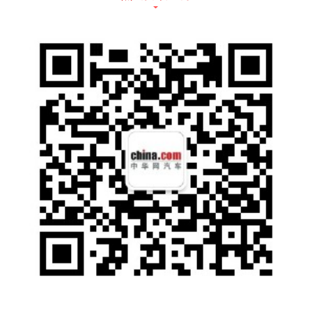
最大功率462kW、0-100km/h加速4.3秒，怎
么看这都不太像是一个家用SUV的性能数据。
毕竟在燃油车时代，强如保时捷911 carrera 3.
0T的加速时间也不过4.2秒，而这台比亚迪唐D
M-p可是一台车身接近5米，能够带着6人共同
出行的大家伙。所以当我踩下加速踏板，感受
到强大的推背感时，确实有点不淡定了。