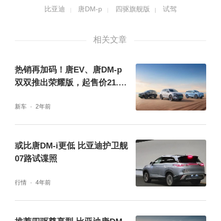
比亚迪
唐DM-p
四驱旗舰版
试驾
相关文章
热销再加码！唐EV、唐DM-p
双双推出荣耀版，起售价21.98
万元
新车
2年前
新款唐DM-p的发动机从2.0T变成了1.5T骁云
插混专用发动机，相比老款车型发动机马力少
或比唐DM-i更低 比亚迪护卫舰
了53匹，不过电机总马力高了95匹。在急加速
07路试谍照
时你会感觉到唐DM-p与大部分纯电动车那
行情
4年前
种“一鼓作气”的感受不同，电机拥有响应迅速
的好处，驾驶者丝毫不必担心动力的迟滞，而