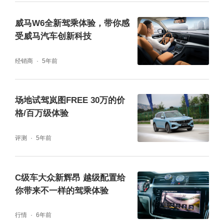
好在较长的悬架行程能够化解车辆的纵向作用
力，使其保持平稳的车身姿态。
威马W6全新驾乘体验，带你感
受威马汽车创新科技
经销商
5年前
场地试驾岚图FREE 30万的价
格/百万级体验
评测
5年前
C级车大众新辉昂 越级配置给
你带来不一样的驾乘体验
直线的尽头是连接“赛道”的北环，“北环”是考验
悬架支撑性的地点。驾驶模式选择“运动”，悬
行情
6年前