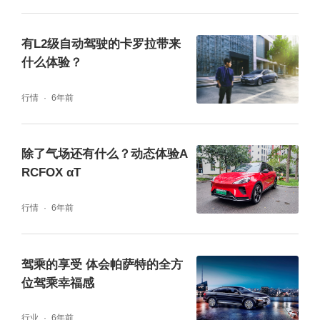
架压缩阻尼会进行自我调节。80km/h冲进弯
心，在车身发生明显侧倾之前，轮胎按捺不住
有L2级自动驾驶的卡罗拉带来
寂寞发出了抵抗的声音。
什么体验？
行情
6年前
除了气场还有什么？动态体验A
RCFOX αT
行情
6年前
驾乘的享受 体会帕萨特的全方
位驾乘幸福感
可以肯定的是，昂科威PLUS是一台舒适取向
行业
6年前