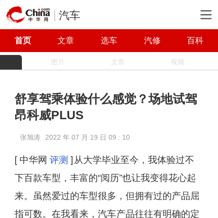
汽车
首页
文章
选车
汽修
百科
图片
文章
视频
舒享驾乘体验什么感觉？场地试驾
昂科威PLUS
张旭涛
2022 年 07 月 19 日 09 : 10
[ 中华网
评测
]
从大学毕业至今，我体验过不
下百款车型，丰富的“阅历”也让我变得花心起
来。虽然爱过的车型很多，但拥有过的产品屈
指可数。在我看来，汽车产品往往有明确的定