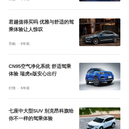
的中型SUV。面对复杂路况时，它能调节悬架
阻尼稳定车身。如果想在弯道中享受驾驶乐
君越值得买吗 优雅与舒适的驾
趣，良好的悬架支撑性与灵敏的动力响应速度
乘体验让人惊叹
也能带来一定乐趣。
导购
6年前
除了操稳路外，本次活动的亮点还有别克汽车
试车场首次向外开放的越野区。越野区路线长
CN95空气净化系统 舒适驾乘
体验 瑞虎e版安心出行
度为2.3千米，路线中包含软石路、巨石路、涉
水路、交叉轴、深坑陡降、枕木侧坡、草地S
行情
6年前
弯与林间横纵沟等丛林穿越路况，为SUV体验
带来“刺激”享受。
七座中大型SUV 别克昂科旗给
你不一样的驾乘体验