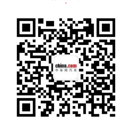
动力方面，昂科威PLUS搭载2.0L涡轮增压发
动机+48V轻混系统。引擎最大功率为237马力
（174千瓦）/5000rpm，峰值扭矩为350牛·米/
1500-4000rpm。传动系统匹配9速HYDRA-M
ATIC智能变速箱，WLTC综合油耗为7.82L/10