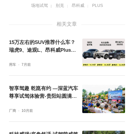
0km。
场地试驾
别克
昂科威
PLUS
相关文章
15万左右的SUV推荐什么车？
瑞虎9、途观L、昂科威Plus测
评
用车
7月前
智享驾趣 乾崑有约 —深蓝汽车
尊享试驾体验营-贵阳站圆满收
悬架方面，昂科威PLUS采用前加强型麦弗逊
官
厂商
10月前
式独立悬架，后五连杆式独立悬架。本次试驾
车型配备了CDC全时主动液力减振系统，它能