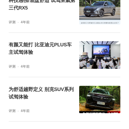
科技感强/底盘舒适 试驾荣威第
根据路面情况和车辆行驶状态实时调整减振器
三代RX5
阻尼与车身姿态。
评测
4年前
在聊动态体验之前，有必要跟大家交代下本次
试驾的场地环境。位于别克汽车试车场内的操
有颜又能打 比亚迪元PLUS车
稳路是由19种道路组成的操纵性平顺性试验道
主试驾体验
路，在周长超过5千米的环路上集成了沥青振
评测
4年前
动带、沥青横向裂缝、水泥板块错台、沥青冻
胀变形路、S型弯道与弯道起伏路等多种复杂
为舒适越野定义 别克SUV系列
路况。
试驾体验
评测
4年前