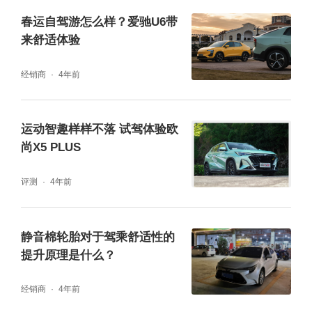
春运自驾游怎么样？爱驰U6带
来舒适体验
经销商
4年前
运动智趣样样不落 试驾体验欧
尚X5 PLUS
评测
4年前
随着车速越来越快，起伏路段带来的高频抖动
静音棉轮胎对于驾乘舒适性的
成为悬架最大的敌人，也是影响驾乘舒适性的
提升原理是什么？
罪魁祸首。此时的悬架会面临更大的纵向压
力，处理稍有不慎就会影响整车的动态表现。
经销商
4年前