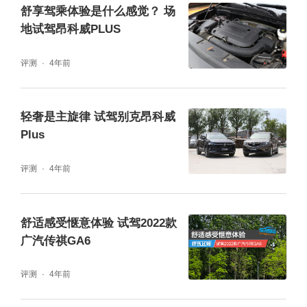
舒享驾乘体验是什么感觉？ 场
地试驾昂科威PLUS
评测
4年前
轻奢是主旋律 试驾别克昂科威
Plus
想要在复杂的路况中获得良好的舒适性，前/后
评测
4年前
悬架自然要拿点真本事出来。踩下加速踏板，
车辆驶向了特殊的“赛道”当中。当车辆与粗糙
舒适感受惬意体验 试驾2022款
的路面接触后，车身会有轻微的晃动。CDC全
广汽传祺GA6
时主动液力减振系统能够主动调节阻尼力度，
评测
4年前
使悬架拥有最佳的缓震能力。