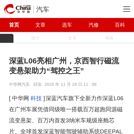
汽车
首页
文章
选车
汽修
百科
图片
文章
视频
深蓝L06亮相广州，京西智行磁流
变悬架助力“驾控之王”
中华网汽车
邱添
2025 年 11 月 28 日 11 : 08
[ 中华网
科技
]
深蓝汽车旗下全新力作深蓝L06
在广州车展凭借同级唯一搭载百万超跑同源磁
流变悬架、百万内首发3纳米车规级座舱芯
片、全球首发深蓝智能驾驶辅助系统DEEPAL