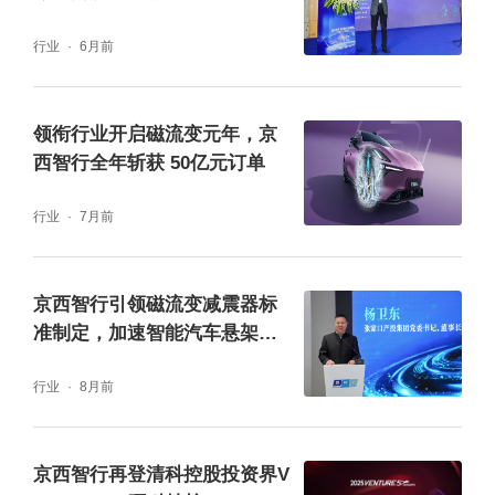
广的动态适应范围，多样化的悬架模式
行业
6月前
在实际应用中，深蓝L06在高速与城市领航辅
领衔行业开启磁流变元年，京
助方面表现稳定之外，还具备行业首次量产的
西智行全年斩获 50亿元订单
城市自主漫游功能，面对窄路会车、急弯绕行
行业
7月前
等复杂场景，达到预判精准和控车从容的效
果。为支持智能驾驶体验，深蓝L06在百万级
京西智行引领磁流变减震器标
以内车型中唯一搭载天玑座舱S1 Ultra 3纳米
准制定，加速智能汽车悬架产
车规级座舱芯片，还搭载四图融合实景车道级
业发展
导航，建模更精准，让用户体验超越手机导
行业
8月前
航。
京西智行再登清科控股投资界V