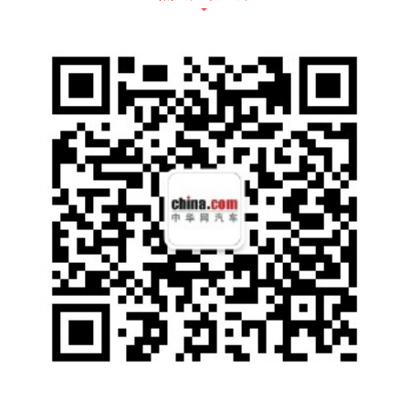
京西智行提供MagneRide®磁流变悬架系统助
力深蓝L06实现“飞坡不跳、过弯不偏、过坎不
颠、刹车不点头”的全场景平稳表现
京西智行第四代MagneRide®磁流变悬架系
统，凭借其独特的技术，无需机械阀体，实现
阻尼调节的革命性突破。颠簸路面滤震彻底，
高速过弯侧倾极小，拥堵路况行驶不晕，打破