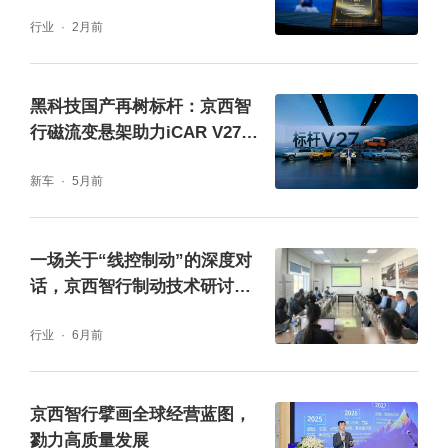
磁流变悬架的进阶之路
道路场景数据集的训练，每个训练片段时长覆
行业
2月前
盖45至60秒的关键场景，使算法具备更强的本
土化理解能力，做到“更懂中国路”。
黑科技国产再树标杆：京西智
行磁流变悬架助力iCAR V27突
破驾乘极限
新车
5月前
一场关于“线控制动”的深度对
话，京西智行制动技术研讨会
圆满举行
行业
6月前
京西智行擘画全球经营蓝图，
勠力高质量发展
京西智行磁流变悬架技术为深蓝L06提供更宽