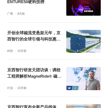
在新能源动力方面，深蓝L06全系标配宁德时
ENTURE50硬科技榜
代磷酸铁锂电芯与金钟罩电池，达成60万公里
厂商
8月前
衰减无感知、65万辆电池零过热、集成效率高
达86%的成绩。配合新一代原力超级电驱，全
开创全球磁流变悬架元年，京
球同级领先。在续航和补能方面，新车以670
西智行的全球引领与科技惠民
公里超长纯电续航领先同级，全球首发I-TECH
之路
科技
10月前
末段脉冲充电技术支持充电时间最高缩短3
0%，3C超充支持充电15分钟续航335公里。
京西智行研发天团访谈：调校
工程师解析MagneRide® 磁流
变悬架整车应用
行业
10月前
京西智行宣布全新产品线体