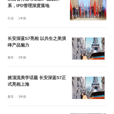
系，IPD管理深度落地
行业
1年前
长安深蓝S7亮相 以共生之美演
深蓝L06已搭载京西智行全面国产化的第四代
绎产品魅力
MagneRide®磁流变主动悬架（右）
新车
3年前
此次京西智行与深蓝汽车的深度合作，共同
以“科技平权，普惠用户”为核心理念，将国内
掀顶流美学话题 长安深蓝S7正
量产的第四代MagneRide®磁流变主动悬架系
式亮相上海
统引入国产车型，将世界顶尖科技送入国内千
新车
3年前
家万户。深蓝L06以磁流变悬架、3纳米芯片、
端到端智驾三大核心技术，在同级车型中形成