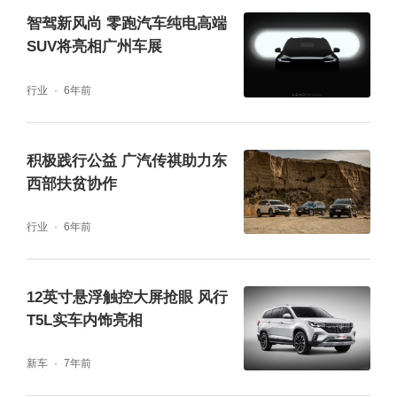
和积淀。公司在中国、欧洲、北美核心汽车产
智驾新风尚 零跑汽车纯电高端
SUV将亮相广州车展
区设有1家全球研发创新中心、7家技术研发中
心、1家软件中心、9座生产基地和2处试车
行业
6年前
场。
积极践行公益 广汽传祺助力东
京西智行专注于悬架系统和制动系统两大主要
西部扶贫协作
产品类别的研发与制造，全球汽车悬架市占率
行业
6年前
中国品牌第一，也是全球汽车悬架市场Top 10
唯一中国品牌，全球唯一具备磁流变悬架系统
12英寸悬浮触控大屏抢眼 风行
量产经验的公司。悬架系统产品矩阵包括智能
T5L实车内饰亮相
全主动悬架、MagneRide®磁流变悬架系统、
新车
7年前
SARC主动稳定控制系统等。MagneRide®磁