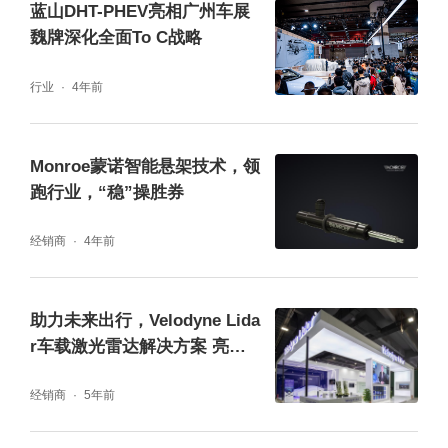
蓝山DHT-PHEV亮相广州车展
显著差异化优势，已成为中级轿车细分市场独
魏牌深化全面To C战略
一无二的存在！多家媒体评价其“以入门价享百
行业
4年前
万级配置”为品牌、行业与用户带来了三重共
赢，并预测其将重塑纯电轿跑竞争格局，市场
Monroe蒙诺智能悬架技术，领
表现值得期待。
跑行业，“稳”操胜券
*注：车辆实际外观、内饰、功能和配置以深蓝
经销商
4年前
汽车正式发布的产品配置为准。
助力未来出行，Velodyne Lida
京西智行简介
r车载激光雷达解决方案 亮相2
021年广州国际车展
京西智行是一家全球化汽车悬架与制动系统一
经销商
5年前
级供应商，承袭DELCO和德尔福逾百年历史