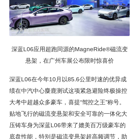
深蓝L06应用超跑同源的MagneRide®磁流变
悬架，在广州车展公布限时惊喜价
深蓝L06在今年10月以85.6公里时速的优异成
绩在中汽中心麋鹿测试这项紧急避险终极操控
大考中超越众多豪车，喜提“驾控之王”称号。
贴地飞行的磁流变悬架和安全可靠的一体化大
压铸车身为深蓝L06带来了媲美百万级豪车的
底盘性能，特别是磁流变悬架超高频调节，助