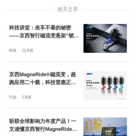
阀系减震器“操控与舒适不可兼得”的痛点。京
相关文章
西智行磁流变悬架技术能够支持800牛至最高9
000牛的软硬调节范围，数倍于阀系减震器的
科技讲堂：坐车不晕的秘密
极限，为车辆提供更宽广的动态适应范围以及
——京西智行磁流变悬架“锁
定”车身姿态
多样化的悬架模式。
科技
21天前
在智能辅助驾驶层面，深蓝L06首发搭载深蓝
京西MagneRide®磁流变，超
智能驾驶辅助系统DEEPAL AD Max，采用端
跑应用二十载，科技普惠正当
到端智能辅助算法，配合两颗地平线J6M芯
时
行业
1月前
片，全系标配1颗激光雷达、11颗高感知摄像
头、3颗毫米波雷达、12颗超声波雷达，构建
更扎实的感知与算力基础。为更好地适应中国
斩获全球影响力年度产品！一
文读懂京西智行MagneRide®
的复杂路况，系统基于超过30000个中国真实