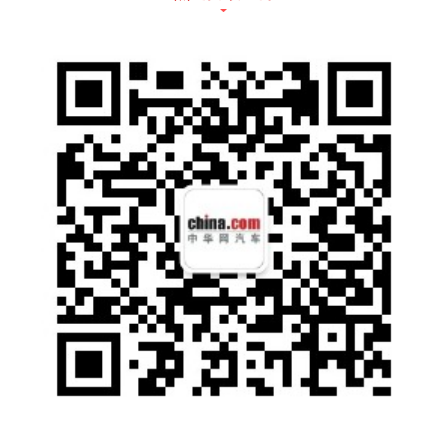
极星携手汽车安全领域专业合作伙伴，如Zens
eact、Luminar、Smart Eye开发先进ADAS系
统（高级驾驶辅助系统）。而为安全智驾护航
的则是更精密的环境感知系统。极星3整车标
配5个雷达、5个外部摄像头和12个超声波传感
器；前绕流翼下方SmartZone集成多个传感