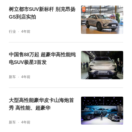
树立都市SUV新标杆 别克昂扬
GS到店实拍
行业
4年前
极星3与沃尔沃汽车共享匿名实时数据，该技
术可以通过云端在线实时互联使车辆之间彼
中国售88万起 超豪华高性能纯
此“沟通”，从而提醒驾驶者注意周边的危险状
电SUV极星3首发
况。与此同时，通过收集前方车辆的路面信
新车
4年前
息，可以提前警告驶近湿滑路段的驾驶员，提
高驾驶员对当前路况以及前方路况的认识。
大型高性能豪华皮卡山海炮首
秀 高性能、超豪华
此外，考虑到现代人因开车看手机，引发的“盲
开”事故，极星3首次引入Smart Eye先进的眼
新车
4年前