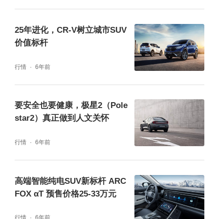
极星3还率先搭载车内雷达传感器，实现亚毫
25年进化，CR-V树立城市SUV
米级最微小运动监测，防止婴幼儿或者宠物不
价值标杆
小心被锁在车内。该系统还与车内空调系统相
行情
6年前
连，避免出现乘客中暑或体温过低情况。作为
纯电动SUV，极星3在行驶过程中几乎是零噪
要安全也要健康，极星2（Pole
音。为提高低速时的安全性，极星3沿用极星2
star2）真正做到人文关怀
的AVAS系统的声音，该系统会以一种和谐自
行情
6年前
然的音质，提醒过往的行人感知到极星3的靠
近，对视障人士尤其友好。
高端智能纯电SUV新标杆 ARC
FOX αT 预售价格25-33万元
行情
6年前