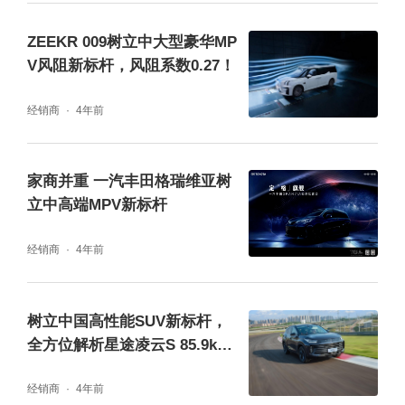
球追踪技术，车内提供两个闭环式驾驶员状态
监控摄像头，实时监测驾驶员状态并在出现分
ZEEKR 009树立中大型豪华MP
V风阻新标杆，风阻系数0.27！
心、昏昏欲睡等情况时，可发出警告信号、声
音甚至是触发紧急制动功能。
经销商
4年前
家商并重 一汽丰田格瑞维亚树
立中高端MPV新标杆
经销商
4年前
树立中国高性能SUV新标杆，
全方位解析星途凌云S 85.9km/
h麋鹿成绩
经销商
4年前