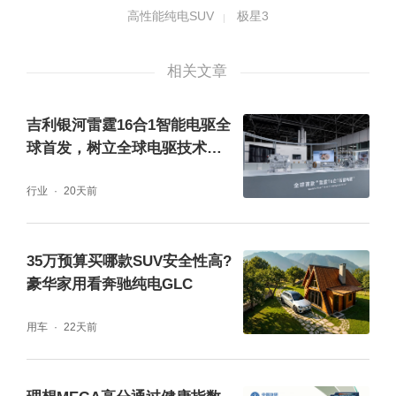
器、1个带加热功能毫米波雷达和1个摄像头，
高性能纯电SUV
极星3
让极星3可通过对车外环境进行不间断地扫
相关文章
描，从硬件上全面锚定安全智能驾驶。
吉利银河雷霆16合1智能电驱全
球首发，树立全球电驱技术新
标杆
行业
20天前
35万预算买哪款SUV安全性高?
豪华家用看奔驰纯电GLC
用车
22天前