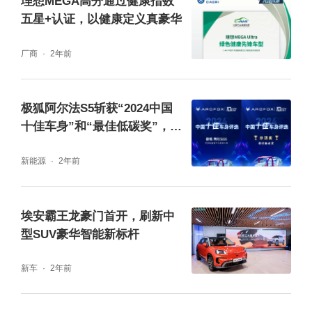
理想MEGA高分通过健康指数
五星+认证，以健康定义真豪华
厂商
2年前
极狐阿尔法S5斩获“2024中国
十佳车身”和“最佳低碳奖”，树
立纯电轿跑新标杆
新能源
2年前
极星3还搭载Luminar激光雷达，能够准确估计
物体形状大小，即使在黑夜或恶劣天气情况下
埃安霸王龙豪门首开，刷新中
也能对突发情况做出快速相应。精密的传感器
型SUV豪华智能新标杆
需要强劲算力支撑从而实现高效集成，极星3
新车
2年前
搭载的英伟达DRIVE（NVIDIA DRIVE）中央
处理器可以高速处理多个传感器和摄像头的数