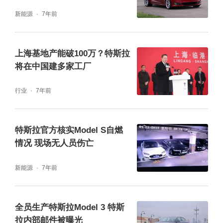
新能源
7年前
上海基地产能破100万？特斯拉
将在中国建多家工厂
行业
7年前
特斯拉官方核实Model S自燃
情况 现场无人员伤亡
新能源
7年前
全员生产特斯拉Model 3 特斯
拉内部邮件被曝光