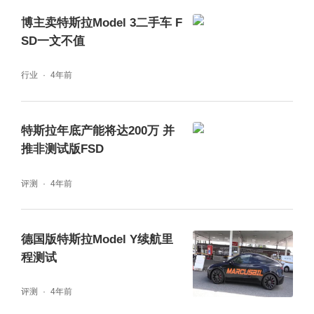
博主卖特斯拉Model 3二手车 F
SD一文不值
行业
4年前
特斯拉年底产能将达200万 并
推非测试版FSD
评测
4年前
德国版特斯拉Model Y续航里
程测试
评测
4年前