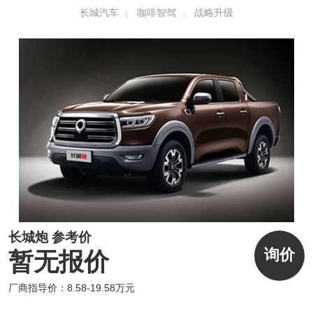
长城汽车
咖啡智驾
战略升级
咖啡智驾搭载全球首款能够真正量产的车规级
高性能、全固态激光雷达，采用业内最前沿FL
ASH技术方案，实现0.05度角分辨率，可识别
130米范围内安全隐患，性能是市面上普通无
人车机械激光雷达的5倍，为用户带来最强安
全守护。
长城炮 参考价
询价
暂无报价
厂商指导价：8.58-19.58万元