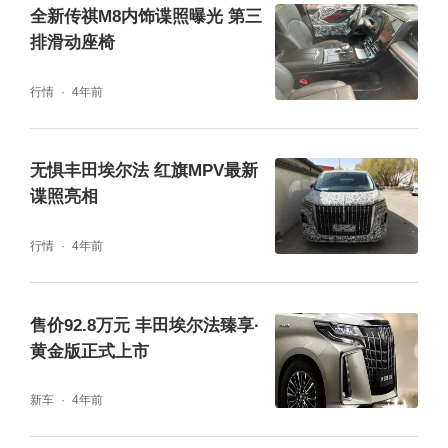
全新传祺M8内饰谍照曝光 第三
排滑动座椅
行情
4年前
旋风式轮毂使用全抛光工艺，不仅更具豪华
感，还与整车风格更加和谐。值得一提的是，
无惧丰田埃尔法 红旗MPV最新
新车还使用劳斯莱斯同款的悬浮式轮毂盖，中
谍照亮相
央的广汽传祺logo不会随着车辆行驶而转动。
行情
4年前
而轮胎依然使用米其林浩悦四代，尺寸为225/
55 R18。
售价92.8万元 丰田埃尔法臻享·
黄金版正式上市
新车
4年前