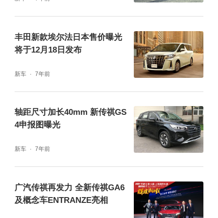
体，左侧长方形全液晶仪表盘同样没有设计遮
阳板，与中控台右侧造型相对称，整体造型简
丰田新款埃尔法日本售价曝光
将于12月18日发布
洁又不失大气。除此之外，新车还换装全新样
式的方向盘、电子档杆及空调出风口，进一步
新车
7年前
提升座舱的豪华感。
轴距尺寸加长40mm 新传祺GS
4申报图曝光
新车
7年前
广汽传祺再发力 全新传祺GA6
及概念车ENTRANZE亮相