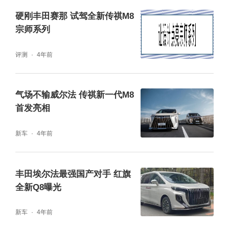
硬刚丰田赛那 试驾全新传祺M8
宗师系列
评测
4年前
气场不输威尔法 传祺新一代M8
首发亮相
与现款传祺M8相同，全新传祺M8依然提供双
新车
4年前
外观设计，除了大师版车型外，普通版车型采
用无边界前格栅，内部6条镀铬饰条成横向排
丰田埃尔法最强国产对手 红旗
列，并且在前大灯两侧加入类似“胡须”的竖装L
全新Q8曝光
ED光带，为前脸带来更加丰富的层次感，营造
出更加时尚运动的整成氛围，与大师版形成差
新车
4年前