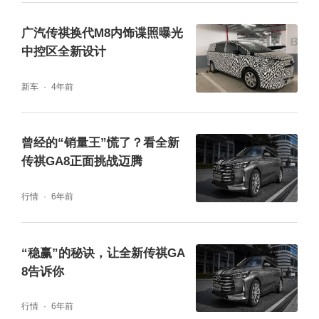
异化风格。除此之外，普通版车型还对前后包
围、侧裙、轮毂进行优化设计，减少镀铬饰条
广汽传祺换代M8内饰谍照曝光
中控区全新设计
的使用，整体更加干练。
新车
4年前
曾经的“销量王”慌了？看全新
传祺GA8正面挑战迈腾
行情
6年前
“稳赢”的秘诀，让全新传祺GA
8告诉你
行情
6年前