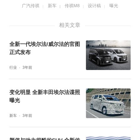
计，车身侧面使用更加平直的型面，锋利的腰
广汽传祺
新车
传祺M8
设计稿
曝光
线贯穿整个车身，看上去简洁又不失立体感。
此外，新车还将后视镜的进行下移，并使用车
相关文章
窗同色的黑色饰条，犹如悬浮于空中。并且使
全新一代埃尔法/威尔法的官图
用MPV车型常见的连体式门把手。
正式发布
行业
3年前
变化明显 全新丰田埃尔法谍照
曝光
新车
3年前
车尾使用当下流行的贯穿式后尾灯，并且两侧