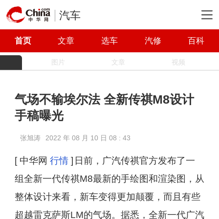
汽车
首页
文章
选车
汽修
百科
图片
文章
视频
气场不输埃尔法 全新传祺M8设计
手稿曝光
张旭涛
2022 年 08 月 10 日 08 : 43
[ 中华网
行情
]
日前，广汽传祺官方发布了一
组全新一代传祺M8最新的手绘图和渲染图，从
整体设计来看，新车变得更加颠覆，而且有些
超越雷克萨斯LM的气场。据悉，全新一代广汽