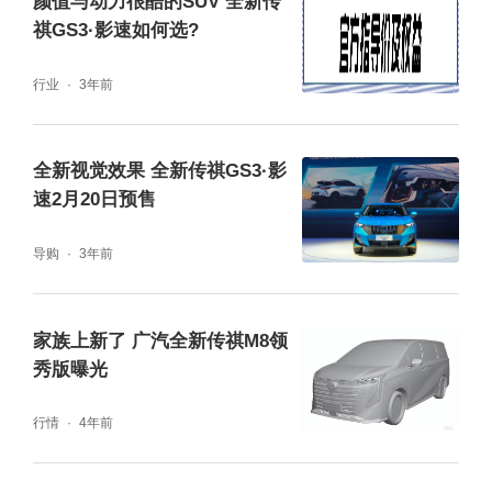
颜值与动力很酷的SUV 全新传
向下延伸，形成与前大灯相呼应的7字形，内
祺GS3·影速如何选?
部辅以大量横向发光饰条，点亮后更具辨识
行业
3年前
度。下方U型镀铬饰板也同样加入“MASTE
R”标识。
全新视觉效果 全新传祺GS3·影
速2月20日预售
导购
3年前
家族上新了 广汽全新传祺M8领
秀版曝光
行情
4年前