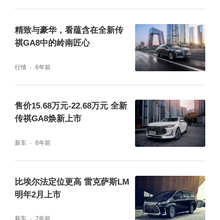
尺寸全面升级 气势碾压同级
精致与豪华，看蕴含在全新传
祺GA8中的岭南匠心
车身尺寸方面，全新传祺M8的长宽高分别为5
193（5212）/1893/1823mm，轴距为3070m
行情
6年前
m。与现款传祺M8相比，各项数据均有所提
升。
售价15.68万元-22.68万元 全新
传祺GA8焕新上市
内饰革新 更加大气稳重
新车
6年前
全新传祺M8的内饰还未正式公布，但我们从网
比埃尔法定位更高 雷克萨斯LM
络中曝光的内饰谍照来看，新车的中控台整体
明年2月上市
布局与传祺GS8风格相同，镶嵌式中控大屏不
仅尺寸提升明显，还与中控台很好的融为一
新车
7年前