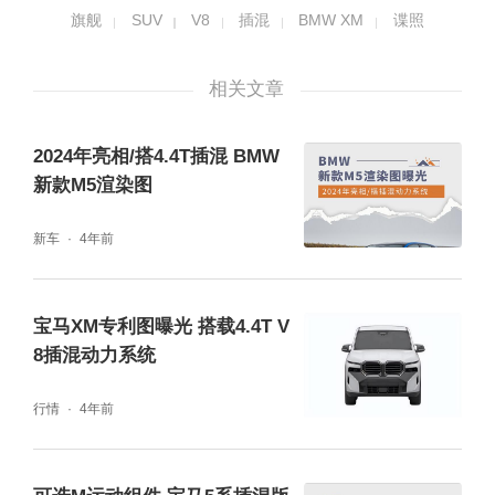
旗舰
SUV
V8
插混
BMW XM
谍照
相关文章
2024年亮相/搭4.4T插混 BMW
新款M5渲染图
新车
4年前
车尾目前可以看到的有全新样式的灯组造型、
宝马XM专利图曝光 搭载4.4T V
纵向排列的双边共四出排气布局，尾灯科技感
8插混动力系统
很强，排气战斗感十足。
行情
4年前