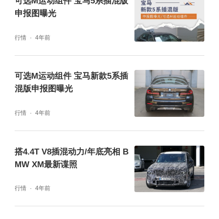
可选M运动组件 宝马5系插混版
申报图曝光
行情
4年前
可选M运动组件 宝马新款5系插
混版申报图曝光
在大家比较关心的性能方面，新车将搭载由4.4
行情
4年前
T V8发动机+电机组成的插混系统，最大功率4
80千瓦，峰值扭矩800牛·米，WLTP工况下的
搭4.4T V8插混动力/年底亮相 B
MW XM最新谍照
纯电续航里程有80公里。此外，新车未来还将
推出输出功率高达550千瓦，峰值扭矩达到10
行情
4年前
00牛·米的高性能版车型。关于新车的其它信