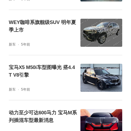
WEY咖啡系旗舰级SUV 明年夏
季上市
新车
5年前
宝马X5 M50i车型图曝光 搭4.4
T V8引擎
新车
5年前
动力至少可达600马力 宝马M系
列插混车型最新消息