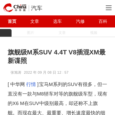
汽车
首页
文章
选车
汽修
百科
图片
文章
视频
旗舰级M系SUV 4.4T V8插混XM最
新谍照
张旭涛
2022 年 09 月 08 日 12 : 57
[ 中华网
行情
]
宝马M系列的SUV有很多，但一
直没有一款与M8轿车对等的旗舰级车型，现有
的X6 M在SUV中级别最高，却还称不上旗
舰。而现在最大、最重要、增长速度最快的细