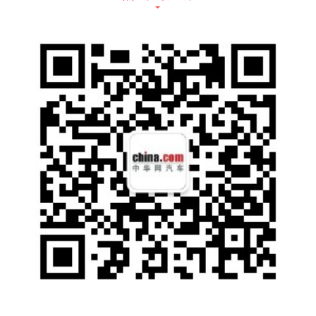
内饰色彩-星际黑
2023款KiWi EV在内饰材质、座舱细节方面同
样下足功夫，整车内饰大面积采用“潮奢范”摩