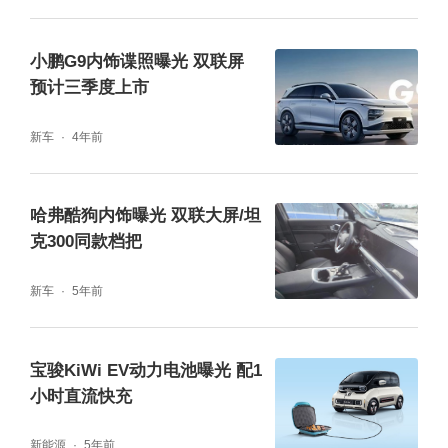
小鹏G9内饰谍照曝光 双联屏
预计三季度上市
新车
4年前
哈弗酷狗内饰曝光 双联大屏/坦
克300同款档把
新车
5年前
宝骏KiWi EV动力电池曝光 配1
小时直流快充
新能源
5年前