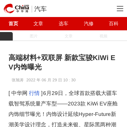
汽车
首页
文章
选车
汽修
百科
图片
文章
视频
高端材料+双联屏 新款宝骏KiWi E
V内饰曝光
张旭涛
2022 年 06 月 29 日 10 : 30
[ 中华网
行情
]
6月29日，全球首款搭载大疆车
载智驾系统量产车型——2023款 KiWi EV座舱
内饰细节曝光！内饰设计延续Hyper-Future新
潮美学设计理念，打造未来银、星际黑两种潮