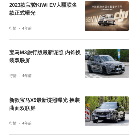
2023款宝骏KiWi EV大疆联名
款正式曝光
行情
4年前
除此之外，2023款KiWi EV内饰细节也进行了
宝马M3旅行版最新谍照 内饰换
质感全新升级，皮质方向盘高度可调、握感更
装双联屏
舒适；3D环绕式品质音响，为用户构建影院级
行情
4年前
氛围声场；新增中央储物杯托进一步提升空间
利用率，也为用户带来更多便捷。前排新增12
新款宝马X5最新谍照曝光 换装
V车载电源，可用来连接智能行车记录仪、车
曲面双联屏
载吸尘器等更多衍生周边。
行情
4年前