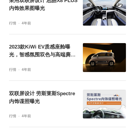
采用双联屏设计 思皓X8 PLUS
内饰效果图曝光
座椅面料缝线采用时尚高端的菱格绗缝工艺，
行情
4年前
人体接触面积更大，乘坐的触感更柔软。值得
一提的是，这类材质不仅可以防止驾驶员在激
2023款KiWi EV质感座舱曝
烈驾驶时身体与座椅出现滑动，为驾驶员提供
光，智感氛围双色与高端麂皮
更加舒适的驾驶体验，还具有很强的耐磨性与
尽显“潮奢范”
行情
4年前
阻燃性，舒适与美观兼备。
双联屏设计 劳斯莱斯Spectre
内饰谍照曝光
行情
4年前