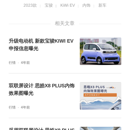
2023款
宝骏
KiWi EV
内饰
新车
登麂皮材料。仪表台及门扶手融入软质触感PU
麂皮材质，触感柔软舒适。座椅采用高端豪华
相关文章
超跑车型常用的超纤麂皮材质，配以梵语孔图
案打孔工艺，精致美观透气效果好。
升级电动机 新款宝骏KIWI EV
申报信息曝光
行情
4年前
双联屏设计 思皓X8 PLUS内饰
效果图曝光
行情
4年前