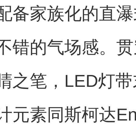
配备家族化的直瀑
不错的气场感。贯
睛之笔，LED灯
元素同斯柯达Eny