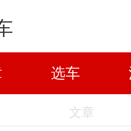
车
章
选车
文章