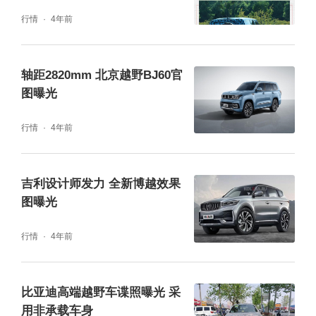
5米2左右，车内为6座设计，续航里程在500k
行情
4年前
m左右，电耗在26度左右，最大功率800kW左
右，0-100km/h加速小于5秒，定位为纯电动高
轴距2820mm 北京越野BJ60官
端越野车。其中还提到快充时间为0.45小时
图曝光
（27分钟，预计为充到80%电量的时间），慢
行情
4年前
充时长为12小时。并配备配备L2.5级高阶辅助
驾驶。
吉利设计师发力 全新博越效果
图曝光
行情
4年前
比亚迪高端越野车谍照曝光 采
用非承载车身