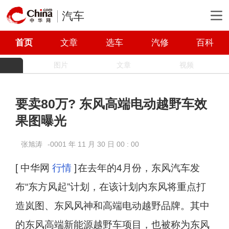
汽车
首页
文章
选车
汽修
百科
图片
文章
视频
要卖80万? 东风高端电动越野车效
果图曝光
张旭涛
-0001 年 11 月 30 日 00 : 00
[ 中华网
行情
]
在去年的4月份，东风汽车发
布“东方风起”计划，在该计划内东风将重点打
造岚图、东风风神和高端电动越野品牌。其中
的东风高端新能源越野车项目，也被称为东风