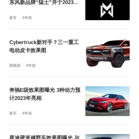
东风新品牌“猛士”并于2023年
量产
新车
4年前
东风豪华新能源越野车项目于2021年1月正式
设立，是东风“十四五”期间推进“东方风起”计
Cybertruck新对手？三一重工
电动皮卡效果图
划、实施科技“跃迁”行动，进一步拉动东风品
牌向上的新事业主体。今年1月18日，东风高
新能源
4年前
端新能源越野车项目正式开工建设，项目占地
485亩，包括先进制造中心、越野基底、总部
奔驰E级效果图曝光 3种动力预
计2023年亮相
办公及商业展示中心三大板块，总建筑面积9.6
万平方米，新建焊装车间、涂装车间、总装车
新车
4年前
间、实验中心及体验中心、越野体验赛道和测
试跑道等配套设施，规划产能10万辆，拟于20
星途硬派越野车效果图曝光 与