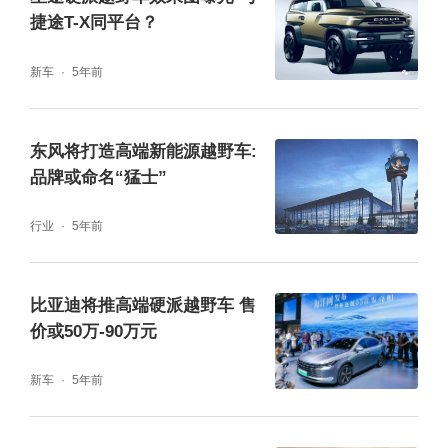
23年投产。值得注意的是，近年来硬派越野市
捷途T-X同平台？
场正在逐步拓宽，除了我们知道的哈弗大狗、
新车
5年前
坦克300等产品之外，奇瑞捷途、星途也都开
始在这块市场上发力，它们主要瞄准15-30万
东风将打造高端新能源越野车:
的市场，而在高端硬派越野层面，比亚迪也开
品牌或命名“猛士”
始有所行动，伴随着全新的品牌推出，旗下的
行业
5年前
高端越野车型也将浮出水面，而东风M事业部
也在循序渐进的推进，它们更多的是抢占50万
比亚迪将推高端硬派越野车 售
以上的市场份额。
价或50万-90万元
新车
5年前