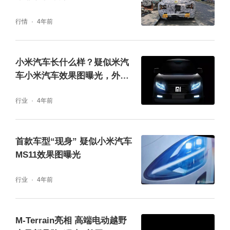
行情
4年前
有消息称，M品牌被东风赋予：纯越野+纯电动
小米汽车长什么样？疑似米汽
+高端定制三要素。该项目定位高端电动越野
车小米汽车效果图曝光，外观
没啥新意定位中高端
品牌，以“无畏·征服”为品牌理念，差异化布
行业
4年前
局，致力于发展成为高端电动越野文化领先
者。
首款车型“现身” 疑似小米汽车
MS11效果图曝光
行业
4年前
M-Terrain亮相 高端电动越野