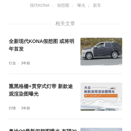
于该车大部分被伪装覆盖，目前还不能确定会
现代KONA
假想图
曝光
新车
采用何种样式。
相关文章
全新现代KONA假想图 或将明
年首发
行业
3年前
熏黑格栅+贯穿式灯带 新款途
观渲染图曝光
行情
3年前