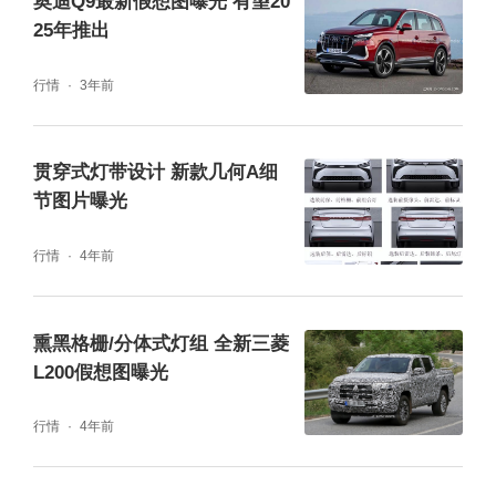
奥迪Q9最新假想图曝光 有望20
25年推出
行情
3年前
贯穿式灯带设计 新款几何A细
节图片曝光
行情
4年前
熏黑格栅/分体式灯组 全新三菱
L200假想图曝光
行情
4年前