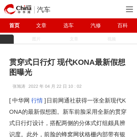
汽车
首页
文章
选车
汽修
百科
图片
文章
视频
贯穿式日行灯 现代KONA最新假想
图曝光
张旭涛
2022 年 04 月 22 日 10 : 02
[ 中华网
行情
]
日前网通社获得一张全新现代K
ONA的最新假想图。新车前脸采用全新的贯穿
式日行灯设计，搭配两侧的分体式灯组颇具辨
识度。此外，前脸的蜂窝网状格栅内部带有银