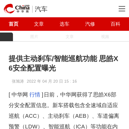
汽车
首页
文章
选车
汽修
百科
图片
文章
视频
提供主动刹车/智能巡航功能 思皓X
6安全配置曝光
张旭涛
2022 年 04 月 20 日 15 : 16
[ 中华网
行情
]
日前，中华网获得了思皓X6部
分安全配置信息。新车搭载包含全速域自适应
巡航（ACC）、主动刹车（AEB）、车道偏离
预警（LDW）、智能巡航（ICA）等功能在内