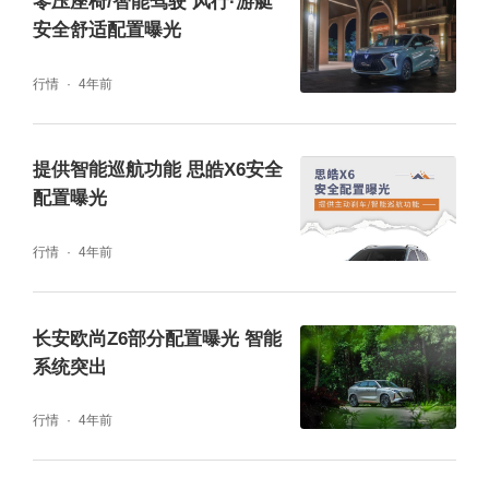
零压座椅/智能驾驶 风行·游艇
安全舒适配置曝光
除此之外，该车还具备语音形象和私人语音定
制功能，可生成具有与真人高度相似3D虚拟形
行情
4年前
象且可自定义声音；其配备的声纹登录功能可
根据用户声音提取对应声音特征进行声纹注
提供智能巡航功能 思皓X6安全
册、声纹登录账号。
配置曝光
行情
4年前
长安欧尚Z6部分配置曝光 智能
系统突出
行情
4年前