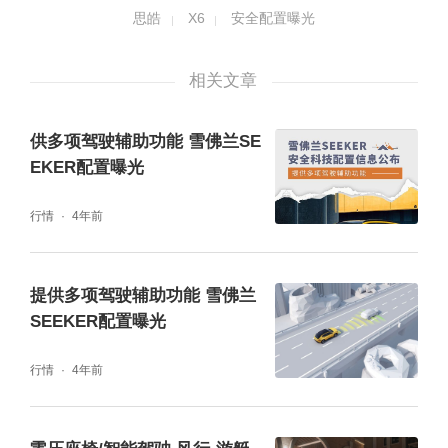
思皓
X6
安全配置曝光
相关文章
供多项驾驶辅助功能 雪佛兰SE
EKER配置曝光
另外，思皓X6全车布置320W（峰值600W）
行情
4年前
外置独立功放环绕立体声音响系统，8信道数
字信号处理器DSP搭配11个高品质扬声器，支
提供多项驾驶辅助功能 雪佛兰
持多场景音乐互动和律动氛围灯等。由科大讯
SEEKER配置曝光
飞专业调音并采用亚诺德ADI Sigma300系列
行情
4年前
的DSP芯片拥有295MIPS运算算力、毫秒级处
理速度，实现虚拟环绕立体声效。