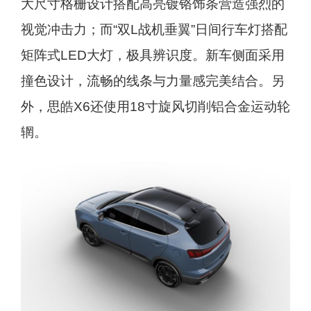
大尺寸格栅设计搭配高亮镀铬饰条营造强烈的
视觉冲击力；而“双L战机垂翼”日间行车灯搭配
矩阵式LED大灯，极具辨识度。新车侧面采用
撞色设计，流畅的线条与力量感完美结合。另
外，思皓X6还使用18寸旋风切削铝合金运动轮
辋。