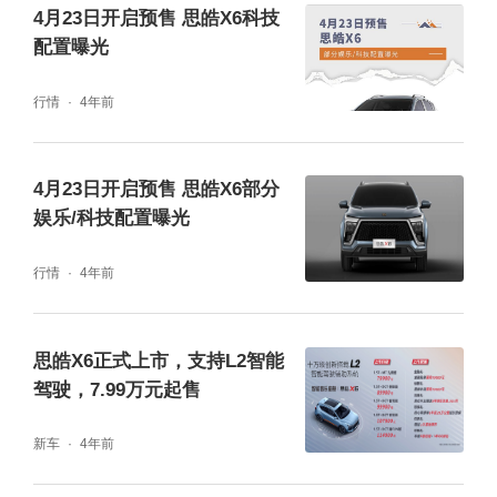
4月23日开启预售 思皓X6科技
安全配置方面，思皓X6提供全速域自适应巡航
配置曝光
（ACC）、主动刹车(AEB)、车道偏离预警(L
行情
4年前
DW)、智能巡航(ICA)等功能。通过AI视觉算法
实现更精确、更智能的驾驶辅助。另外，该车
4月23日开启预售 思皓X6部分
还可以通过车道偏离摄像头监测车辆前方目标
娱乐/科技配置曝光
车辆距离和速度，监测车辆前方横向移动行人
行情
4年前
目标以避免或减轻碰撞伤害。
动力方面，思皓X6搭载最大功率110kW的1.5
思皓X6正式上市，支持L2智能
驾驶，7.99万元起售
T发动机，匹配6速湿式双离合或6速手动变速
箱组合。底盘方面，新车采用前麦弗逊、后多
新车
4年前
连杆式独立悬架。