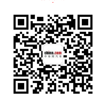
内饰方面，思皓X6提供旭日橙和日冕黄两种配
色。另外，其搭载的12.8寸悬浮式大屏采用6
核高性能CPU、4G DDR4内存、64G EMMC
存储组合，可显示1080P超清画质。同时，科
大讯飞智能语音系统可实现自定义唤醒、场景
免唤醒、智能上下文联想、声源定位、真人式
对话等功能。值得一提的是，思皓X6还采用晶
钻切割旋钮式电子挡杆，而一体式运动座椅基
于人体工程学特点打造，提升乘坐舒适感。