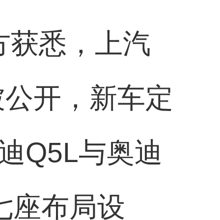
方获悉，上汽
被公开，新车定
迪Q5L与奥迪
七座布局设