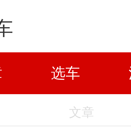
车
章
选车
文章