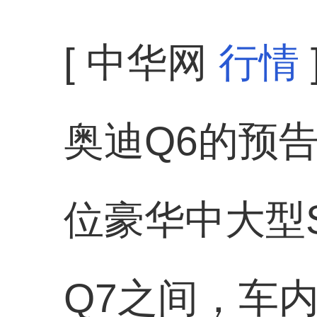
[ 中华网
行情
奥迪Q6的预
位豪华中大型
Q7之间，车