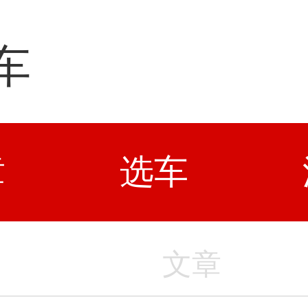
车
章
选车
文章