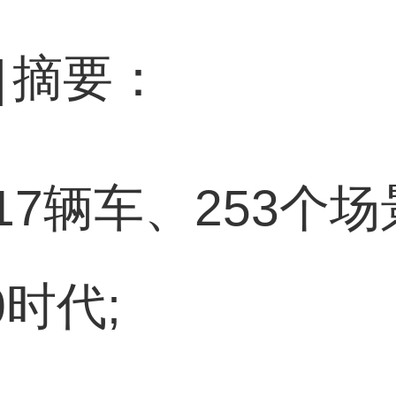
]
摘要：
117辆车、253个
0时代;