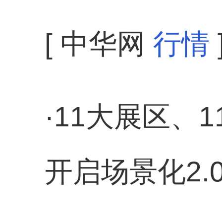
[ 中华网
行情
·11大展区、
开启场景化2.