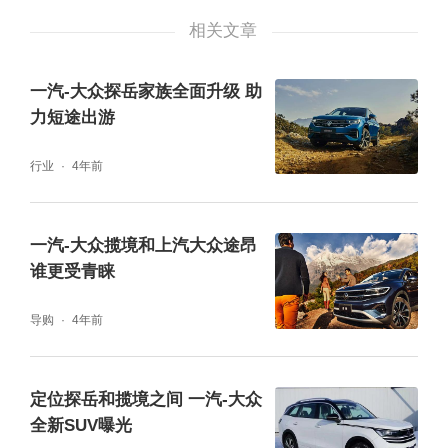
探岳与大众途岳哪个好?内饰方面，大众途岳
相关文章
的布局简洁明了，内饰风格与外观一样没有过
多复杂的设计，2021款经过配置升级之后，入
一汽-大众探岳家族全面升级 助
力短途出游
门版车型开始就配备8英寸中控屏，如果喜欢
更大屏幕的消费者可以考虑更高的版本，尺寸
行业
4年前
最大可以达到9.2英寸，售价为18.88万起步，
而探岳虽然同样配备这一尺寸的中控屏，不过
一汽-大众揽境和上汽大众途昂
谁更受青睐
最低起步价为23.99万元，与大众途岳在价位
上的差距较大，所以大众途岳自然更值得考
导购
4年前
虑。
定位探岳和揽境之间 一汽-大众
全新SUV曝光