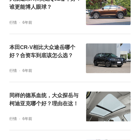
表现也都可圈可点，整体实力都远胜于探岳，
谁更能博人眼球？
看来这轮上汽和一汽之间的对决，还是上汽更
行情
6年前
胜一筹。
本田CR-V相比大众途岳哪个
好？合资车到底该怎么选？
行情
6年前
同样的德系血统，大众探岳与
柯迪亚克哪个好？理由在这！
行情
6年前