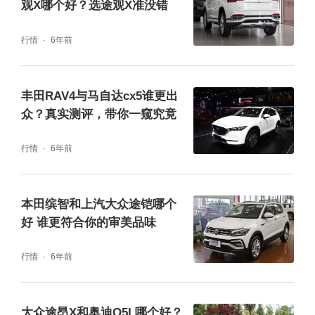
观X哪个好？选途观X准没错
面前确实没有太多的优势可言。
行情
6年前
丰田RAV4与马自达cx5谁更出
众？真实测评，带你一窥究竟
行情
6年前
本田缤智和上汽大众途铠哪个
好 谁更符合你的审美品味
探岳与大众途岳哪个好?其实经过几轮比较过
行情
6年前
后，答案已经很明显了，大众途岳的配置更加
丰富可观，风格更加硬派，动力和油耗方面的
大众途昂X和奥迪Q5L哪个好？