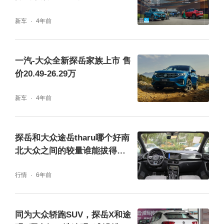
(途岳/探岳内饰)
新车
4年前
探岳与大众途岳哪个好?动力方面，两车都搭
载1.4T和2.0T发动机可选，动力参数也不相上
一汽-大众全新探岳家族上市 售
价20.49-26.29万
下，不过仔细对比它们的相关参数，还是可以
看出一些差别，比如大众途岳最快可以在7.8秒
新车
4年前
加速破百，而探岳却需要8.7秒，所以大众途岳
的加速表现更出色，动力储备也更强劲。而在
探岳和大众途岳tharu哪个好南
更强动力表现的同时，大众途岳的最低油耗为
北大众之间的较量谁能拔得头
筹
5.9L，而探岳则是6.7L，比起大众途岳的油耗
行情
6年前
表现高了不少，由此可见大众途岳在动力方面
同样优势显著，更强动力搭配更低油耗，还有
同为大众轿跑SUV，探岳X和途
德系技术调校的操控风格，探岳在大众途岳的