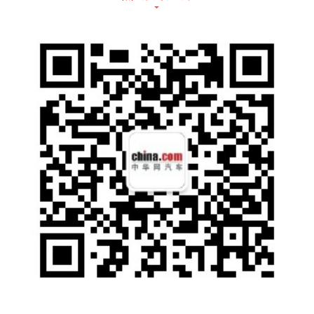
(途岳/探岳侧面)