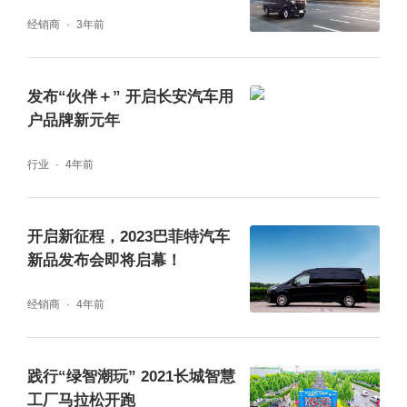
待！
到家”场景,为智慧出行赋能驾趣实力。
经销商
3年前
在了解了上述的多项极致功能后,不由得令人更
发布“伙伴＋” 开启长安汽车用
加期待这场品鉴会:到达现场的Biu粉们,将会近
户品牌新元年
距离超前尝鲜新宝骏小Biu智慧汽车,亲自感
行业
4年前
受“不止是一台汽车”的内涵,以及精致又便捷的
智慧生活解决方案,变身最In玩家!
开启新征程，2023巴菲特汽车
新品发布会即将启幕！
经销商
4年前
践行“绿智潮玩” 2021长城智慧
工厂马拉松开跑