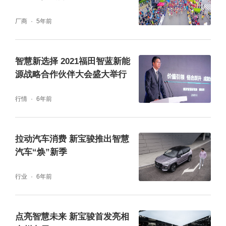
厂商
5年前
智慧新选择 2021福田智蓝新能
可以预见到的是,此次品鉴会,新宝骏小Biu智慧
源战略合作伙伴大会盛大举行
汽车将会高能登场、上演炸街模式。除了第一
天的潮流大咖齐齐集结外,11月2日、3日,人车
行情
6年前
家·生活品鉴会也将持续向公众开放,各位潮酷
青年可以任性前往,尽情探索这款为潮流先锋打
拉动汽车消费 新宝骏推出智慧
汽车“焕”新季
造的智慧座驾!
行业
6年前
点亮智慧未来 新宝骏首发亮相