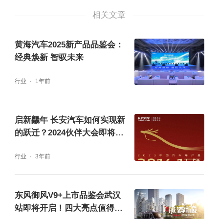
本身就代表着一种新潮的智慧生活观。首先,这
相关文章
是一台外观极具视觉冲击力的科幻座驾,具有分
黄海汽车2025新产品品鉴会：
体式车身、悬浮式座舱、个性化配色定制等进
经典焕新 智驭未来
阶设计;开着这辆车出行,你就是整条街最靓的
行业
1年前
潮酷青年。其次,新宝骏小Biu智慧汽车“不止是
一台汽车”,还是一款“移动智能大家电”,打通了
启新龘年 长安汽车如何实现新
智能家居和车联网场景,在Biu OS系统的赋能
的跃迁？2024伙伴大会即将揭
下,可以实现“车控家”,在车上就能使用语音指令
晓
查询、控制家中的智能家电。智慧出行方面,新
行业
3年前
宝骏小Biu智慧汽车不仅搭载了ADAS、语音AI
驾驶、自动泊车智能驾驶功能,更是融合了苏宁
东风御风V9+上市品鉴会武汉
站即将开启！四大亮点值得期
智慧零售生态和内容生态,解锁“到店、到车、