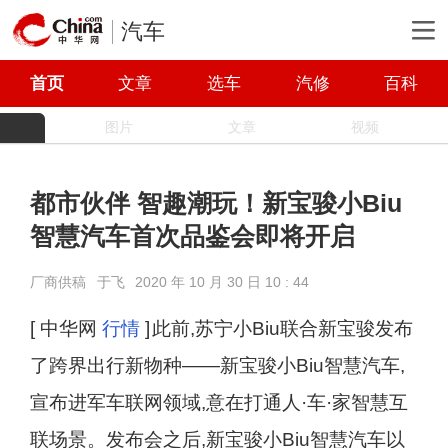
汽车
首页
文章
选车
汽修
百科
图片
文章
视频
都市伙伴 智趣潮玩！新宝骏小Biu
智慧汽车首次品鉴会即将开启
厂商供稿
于飞
2020 年 10 月 30 日 10 : 44
[ 中华网
行情
]
此前,苏宁小Biu联合新宝骏发布
了跨界出行新物种——新宝骏小Biu智慧汽车,
宣布进军车联网领域,意在打通人·车·家智慧互
联场景。发布会之后,新宝骏小Biu智慧汽车以