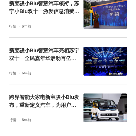
新宝骏小Biu智慧汽车领衔，苏
宁小Biu双十一激发信息消费再
升级
行情
6年前
新宝骏小Biu智慧汽车亮相苏宁
双十一全民嘉年华启动百亿补
贴
行情
6年前
跨界智能大家电新宝骏小Biu发
布，重新定义汽车，为用户出
行赋能
行情
6年前