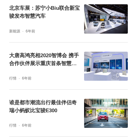
北京车展：苏宁小Biu联合新宝
骏发布智慧汽车
新能源
6年前
大唐高鸿亮相2020智博会 携手
合作伙伴展示重庆首条智慧高
速
行情
6年前
谁是都市潮流出行最佳伴侣奇
瑞小蚂蚁比宝骏E300
行情
6年前