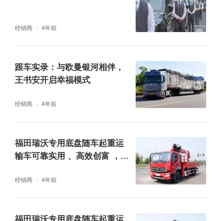
经验,引领群英汇成员避开弯路,早日致富。
经销商
4年前
跟车实录：与欧曼银河相伴，
王书安开启幸福模式
经销商
4年前
福田瑞沃专用底盘随车起重运
输车可靠实用 、高效创富 ，有
它就稳了
经销商
4年前
活动现场,福田汽车集团时代事业部时代营销公
司传播副总经理李怀福为本月通过线上线下评
选出的福田祥菱山东区三个幸福星家庭刘建建
福田瑞沃专用底盘随车起重运