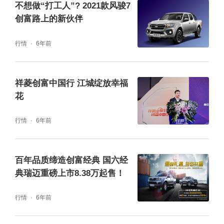
不想做“打工人”? 2021款风骏7
创富路上的新伙伴
行情
6年前
祥菱创富中国行 江城绽放幸福
“实践出真知”,祥菱车到底能不能帮助用户创富
花
要真实用了才知道,因此,福田祥菱发起了“创富
行情
6年前
大赢家挑战赛”,接受卡友们线上线下灵活报名,
真实展现福田祥菱的创富实力。20日上午,报名
百年品质缔造创富经典 国六经
用户根据细分市场分为缤纷水果、激情快运、
典瑞迈重磅上市8.38万起售！
幸福家装以及燃情商超四个战队,经过一上午的
激烈角逐,侯超、刘书鑫以及赵洪浩分别获得了
行情
6年前
冠亚季军的好成绩,依次获得了3000元、2000