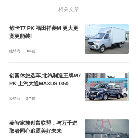
相关文章
作为福田集团的“销量先锋”,福田祥菱展现出的
鲸卡T7 PK 福田祥菱M 更大更
压倒性的市场占有率是祥菱人植根中国微卡市
宽更能装!
场、深入市场一线、洞察用户需求所作出的诸
多努力。除了用心打造高品质车辆,福田祥菱还
经销商
3年前
专门为用户量身定制诸如“幸福三重奏”等服务
举措,通过线上线下竞赛、代表人物言传身教以
创富休旅选车,北汽制造王牌M7
PK 上汽大通MAXUS G50
及互动团体等诸多灵活方式,不仅打造中国老百
姓用着好的创富车,还要帮助用户更快更稳地走
经销商
3年前
向幸福之路。
菱智家族创富联盟，与万千进
“福田祥菱幸福日”全国正式启动,幸福星家庭现
取者同心追逐美好未来