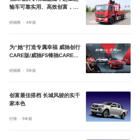
输车可靠实用、高效创富，有
夫妇、周保佃夫妇、朱镜宇夫妇颁奖。刘建建
它就稳了
表示:“我平时进行板材运输,我的祥菱车驾驶空
经销商
4年前
间大,比我之前的车舒适多了,开上福田祥菱赚
的比之前能高出一半,回到家心情也好了,一家
为“她”打造专属幸福 威驰创行
CARE版/威驰FS锋驰CARE版
人满满都是幸福感”。
正式上市
经销商
5年前
“创富大赢家挑战赛”获胜者出炉,团购、钻石会
员福利多多
创富最佳搭档 长城风骏的实干
家本色
行情
6年前