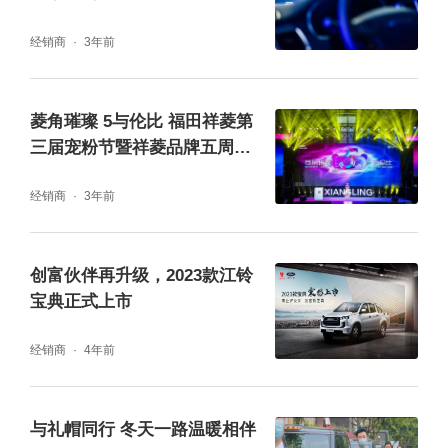
经销商
3年前
菱角璀璨 5与伦比 福田祥菱第
三届宠粉节暨祥菱品牌五周年
盛典举行
福田祥菱在助推用户通往小康的路上,一直从未
经销商
3年前
懈怠,从产品到服务,从创富到幸福,不断丰富和
完善着价值的广度和深度,用实际行动和真诚态
创富伙伴再升级，2023款江铃
度支持着在幸福的奋斗道路上一步一个脚印踏
宝典正式上市
实前行的卡友们。站在历史的新起点上,福田祥
经销商
4年前
菱正式启动了“幸福日”计划,从本月20日开始每
月的20日,将定为福田祥菱用户的幸福日,各地
与礼帽同行 冬天一路温暖相伴
的福田祥菱创富之星将现身说法,分享独家创富