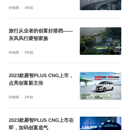
身代言
经销商
3年前
所谓幸福三重奏的一重奏,就是通过幸福星家庭
真人秀评选,选出典型用户引领更多创富者走出
旅行从业者的创富好搭档——
东风风行菱智家族
幸福加速度。二重奏的创富大赢家挑战赛,则是
赛为实用,让更多的用户大胆去实践。三重奏则
经销商
3年前
是通过万人创富群英汇的举办组成互助互动的
创富团体。三大乐章,品效合一,从理论到实践
2023款菱智PLUS CNG上市，
全方位奏响创富节奏。
点亮创富新主张
经销商
3年前
2023款菱智PLUS CNG上市在
即，加码创富底气