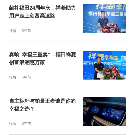
元以及1000元油卡大奖。
献礼福田24周年庆，祥菱助力
用户走上创富高速路
行情
6年前
奏响“幸福三重奏”，福田祥菱
创富浪潮惠万家
行情
6年前
自主标杆与销量王者谁是你的
幸福之选？
随着幸福日的正式启动,活动现场福田祥菱还专
门准备了“福田祥菱用户关爱计划”,要在全国发
行情
6年前
展2000名创富之星,共同实现10000名客户创