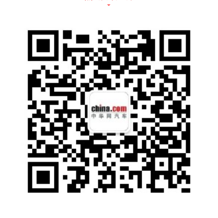
月销量破万辆,实现逆势增长。其中,在冷藏车
细分行业,每卖出10台微卡,就有5台是祥菱。在
露天经济创业过程中颇受用户青睐的翼展车,每
卖出10台,更有8台是祥菱,成为真正的‘爆款神
车’”。