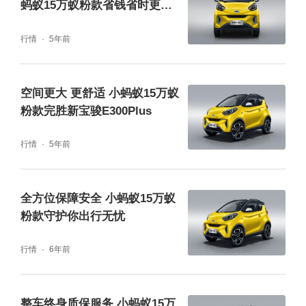
蚂蚁15万蚁粉款省钱省时更省
心
行情
5年前
空间更大 更舒适 小蚂蚁15万蚁
粉款完胜新宝骏E300Plus
行情
5年前
全方位保障安全 小蚂蚁15万蚁
粉款守护你出行无忧
行情
6年前
智·趣：智慧出众
整车终身质保服务 小蚂蚁15万