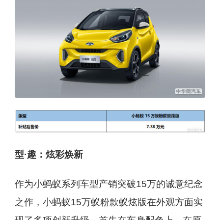
型·趣：炫彩焕新
作为小蚂蚁系列车型产销突破15万的诚意纪念
之作，小蚂蚁15万蚁粉款蚁炫版在外观方面实