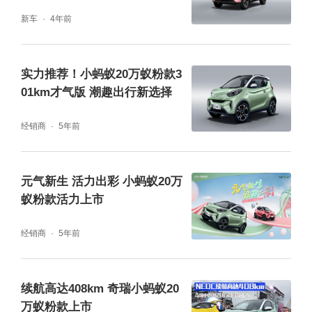
新车
4年前
需要特别提及的是，在车内健康呵护方面，小
实力推荐！小蚂蚁20万蚁粉款3
01km才气版 潮趣出行新选择
蚂蚁15万蚁粉款蚁炫版提供了更加贴心的焕新
配置。除了搭载了兼具自清洁/自通风功能的智
经销商
5年前
能电动空调外，还全新配备有PM2.5滤芯+远
程杀毒，为车内带来了更清新健康的空气环境;
元气新生 活力出彩 小蚂蚁20万
座椅材料上也极为细腻舒适，整车搭载了抗菌
蚁粉款活力上市
型座椅环保面料，抑菌率≥99.9%，健康环保更
经销商
5年前
安心。
续航高达408km 奇瑞小蚂蚁20
万蚁粉款上市