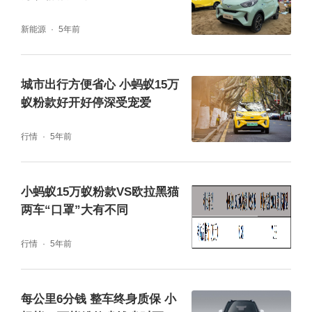
新能源
5年前
城市出行方便省心 小蚂蚁15万
蚁粉款好开好停深受宠爱
行情
5年前
空间方面，小蚂蚁15万蚁粉款蚁炫版的长宽高
分别为3200*1670*1590mm，轴距2150mm，
小蚂蚁15万蚁粉款VS欧拉黑猫
在同级中具有非常不错的竞争优势，且后排座
两车“口罩”大有不同
椅支持整体放倒，最大程度满足了用户对空间
行情
5年前
的需求，带来了同级最大领先的空间超值体
验。
每公里6分钱 整车终身质保 小