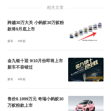
感也更强;此外，车内中控台、中央扶手、门板
相关文章
等处均采用了软触材质进行大面积包覆，品质
跨越30万大关 小蚂蚁30万蚁粉
感精良。同时，在内饰的舒适性配置上，新车
款将9月底上市
配备了Easy-Entry电动座椅，支持一键快速移
新车
4年前
位+翻折、复位，上下车更加便捷优雅;EPB电
子驻车+AutoHold自动驻车智能功能的搭载，
让城市用车出行更加便捷、从容。
金九银十迎 9/10月份即将上市
新车不容错过
新车
4年前
售价8.1999万元 奇瑞小蚂蚁30
万蚁粉款上市