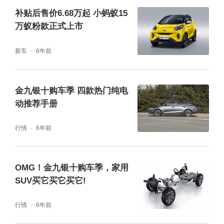
补贴后售价6.68万起 小蚂蚁15
的用车体验度，为每位用户打造潮酷满电生
万蚁粉款正式上市
活。
新车
6年前
金九银十购车季 四款热门纯电
动推荐手册
行情
6年前
驾·趣：卓越驾乘
OMG！金九银十购车季，家用
为了满足用户的出行需求，纯电车型的续航问
SUV买它买它买它!
题多年来一直是重点的攻关及时，随着电池技
行情
6年前
术的升级，A000级纯电车型在续航表现上也取