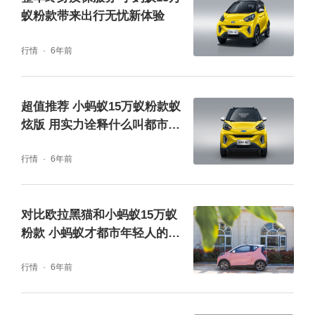
智能化是汽车新四化的重要组成部分，同时也
蚁粉款带来出行无忧新体验
是时下汽车发展的潮流和年轻消费者的最爱。
行情
6年前
在智慧互联方面，小蚂蚁15万蚁粉款蚁炫版搭
载了10寸超视觉中控台液晶大屏，可实现电
超值推荐 小蚂蚁15万蚁粉款蚁
话、娱乐、等多项功能，还支持车载蓝牙、百
炫版 用实力诠释什么叫都市年
度Car-life手机互联，智能体验更智能、高效便
轻首选
行情
6年前
捷。此外，小蚂蚁15万蚁粉款蚁炫版也配备了
手机无线充电功能，让互联生活时刻保持活力
满电状态。
对比欧拉黑猫和小蚂蚁15万蚁
粉款 小蚂蚁才都市年轻人的首
选心动小车
行情
6年前