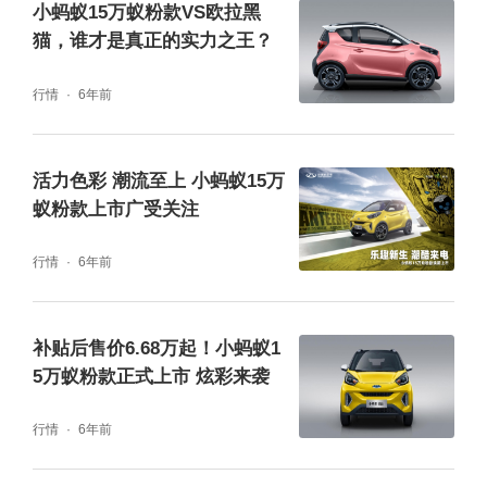
小蚂蚁15万蚁粉款VS欧拉黑
猫，谁才是真正的实力之王？
行情
6年前
活力色彩 潮流至上 小蚂蚁15万
在智能驾驶方面，小蚂蚁15万蚁粉款蚁炫版搭
蚁粉款上市广受关注
载了七档智能动能回收系统，可对续航表现进
行情
6年前
行有效提升，带来超长续航无忧出行。同时配
备有远程控制系统，用户可通过手机在远距离
补贴后售价6.68万起！小蚂蚁1
对车辆进行车辆定位、预约充电、开启空调、
5万蚁粉款正式上市 炫彩来袭
远程车辆诊断等功能，使用更加便利。特别是
行情
6年前
在冬夏两季，通过远程控制开启空调，进入车
内时能有一个温暖/清凉的车内温度，体贴用户