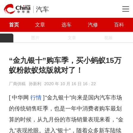
汽车
首页
文章
选车
汽修
百科
图片
文章
视频
“金九银十”购车季，买小蚂蚁15万
蚁粉款蚁炫版就对了！
厂商供稿
孙新利
2020 年 10 月 16 日 16 : 22
[ 中华网
行情
]
“金九银十”向来是国内汽车市场
的传统销售旺季，也是一年中消费者购车最划
算的时候，从九月份的市场销量表现来看，“金
九”表现抢眼。进入“银十”，随着众多新车陆续