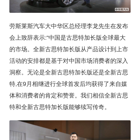
劳斯莱斯汽车大中华区总经理李龙先生在发布
会上致辞表示:“中国是古思特加长版全球最大
的市场。全新古思特加长版从产品设计到上市
活动的安排都是基于对中国市场消费者的深入
洞察。无论是全新古思特加长版还是全新古思
特,在9月相继进行全球首发后均获得了来自媒
体和消费者的肯定和赞誉。我们相信全新古思
特和全新古思特加长版能够续写传奇。