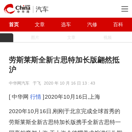
汽车
首页
文章
选车
汽修
百科
图片
文章
视频
劳斯莱斯全新古思特加长版翩然抵
沪
中华网汽车
于飞
2020 年 10 月 16 日 13 : 43
[ 中华网
行情
]
2020年10月16日,上海
2020年10月16日,刚刚于北京完成全球首秀的
劳斯莱斯全新古思特加长版携手全新古思特一