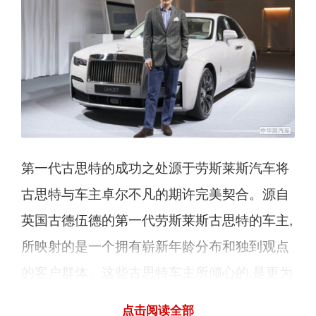
第一代古思特的成功之处源于劳斯莱斯汽车将
古思特与车主卓尔不凡的期许完美契合。源自
英国古德伍德的第一代劳斯莱斯古思特的车主,
所映射的是一个拥有崭新年龄分布和独到观点
的客户群体。这些古思特车主所倾心的,是更为
精炼且褪去浮华的劳斯莱斯杰作。因而无论是
点击阅读全部