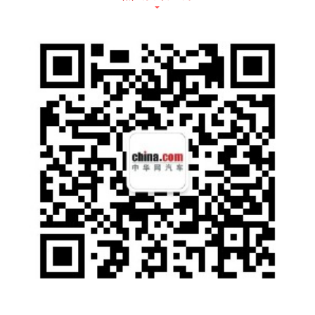
可以说,这不仅仅是一次简单的携手,更是工匠精神与体育精神、
新一代奋斗者的中国精神的高度融合。捷达品牌将继续秉持30
年不变的纯正德系品质,30年不走捷径的承诺,脚踏实地,用行动
诠释责任与担当,树立高品质入门级合资汽车品牌新典范。
上市一年销量突破
15
万
“捷达速度”获
股东双方
肯定