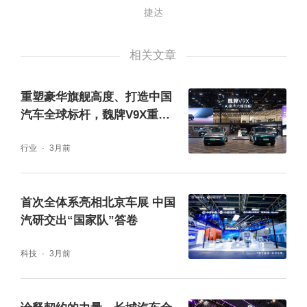
捷达
相关文章
重塑豪华旗舰高度、打造中国
汽车全球标杆，魏牌V9X重磅
登陆北京车展
行业
3月前
首次全体系亮相北京车展 中国
汽研交出“国家队”答卷
大众汽车品牌中国市场、销售及售后部门负责人Mr. Olaf Gutow
ski在车展现场表达大众对捷达的重视和期许“捷达品牌是大众汽
科技
3月前
车的重要战略,致力于为更多的中国消费者提供出色的汽车。捷
达的新车既沿袭宝贵的大众汽车DNA,又为消费者带来实惠的价