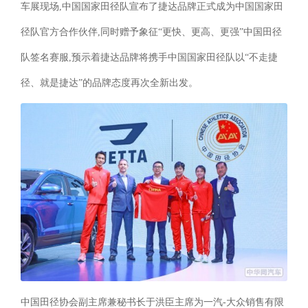
车展现场,中国国家田径队宣布了捷达品牌正式成为中国国家田
径队官方合作伙伴,同时赠予象征“更快、更高、更强”中国田径
队签名赛服,预示着捷达品牌将携手中国国家田径队以“不走捷
径、就是捷达”的品牌态度再次全新出发。
中国田径协会副主席兼秘书长于洪臣主席为一汽-大众销售有限