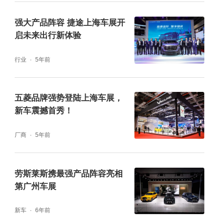
强大产品阵容 捷途上海车展开
启未来出行新体验
行业
5年前
最后,在用户服务上,我们坚持为用户提供全生命周期专业化、可
五菱品牌强势登陆上海车展，
新车震撼首秀！
信赖的成熟服务及用车保障,捷达品牌正式成立了“客户俱乐部”,
开展“捷达合伙人计划”、“车友会福利计划”,实现以用户思维驱
厂商
5年前
动消费者体验的全新升级。
劳斯莱斯携最强产品阵容亮相
第广州车展
新车
6年前