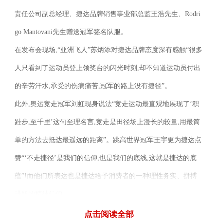
责任公司副总经理、捷达品牌销售事业部总监王浩先生、Rodri
go Mantovani先生赠送冠军签名队服。
在发布会现场,“亚洲飞人”苏炳添对捷达品牌态度深有感触“很多
人只看到了运动员登上领奖台的闪光时刻,却不知道运动员付出
的辛劳汗水,承受的伤病痛苦,冠军的路上没有捷径”。
此外,奥运竞走冠军刘虹现身说法“竞走运动最直观地展现了‘积
跬步,至千里’这句至理名言,竞走是田径场上漫长的较量,用最简
单的方法去抵达最遥远的距离”。跳高世界冠军王宇更为捷达点
赞“‘不走捷径’是我们的信仰,也是我们的底线,这就是捷达的底
蕴”!而他们所表达也是捷达给予消费者的一种理性务实、拼搏
进取的精神信仰。
点击阅读全部