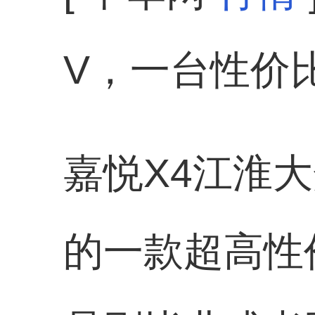
V，一台性价
嘉悦X4江淮
的一款超高性