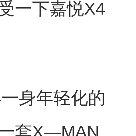
受一下嘉悦X4
4一身年轻化的
一套X—MAN