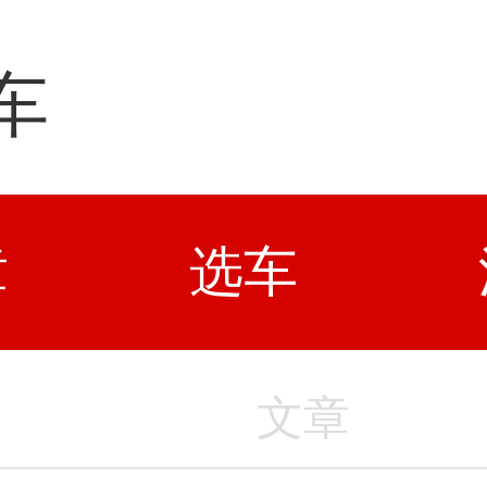
车
章
选车
文章