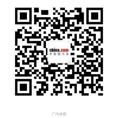
作为“后浪”的传祺GS4 COUPE,无疑是组合里
的潮酷担当,它酷劲十足,让人过目难忘。“闪电
翼”的前脸设计,配合双模组悬浮LED大灯,黑夜
中如“十万伏特电眼”般,魅惑十足;尾灯以箭羽为
设计灵感,亮起时犹如犀利的光箭头穿过夜空,
加上下方双排气管,运动性能爆表;值得一提的
是,溜背型设计以及0.29级超低风阻,给你驭风前
行的快感;加上其搭载的ADIGO智驾互联生态
系统,为你提供最hot、最in的车联生活。
极致的驾控性能也是传祺GS4 COUPE的一大
亮点,1.5T GDI高压直喷发动机搭载7WDCT变
速箱,可输出最大功率为124kW,最大扭矩可达2
65N·m;安全性上同样有保障,百公里制动距离3
7.9m,紧急状况也能从容应对;其次,碰撞安全性
广汽传祺