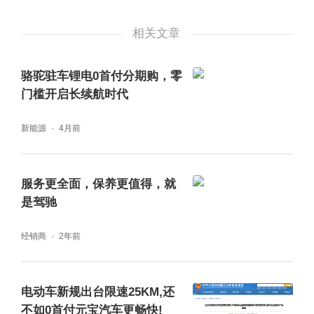
能按照最新2018版C-NCAP五星安全标准开发,
全方位高能保护驾乘者的安全。传祺GS4 COU
相关文章
PE颜值惊艳、驾控平顺、动能澎湃、安全性
高,你值得拥有!
骆驼驻车锂电0首付分期购，零
门槛开启长续航时代
硬核霸气挂:传祺
GS8
家族纵横天地任你闯
新能源
4月前
如果你喜欢硬汉形象的座驾,那么传祺GS8家族
能满足你的全部幻想!以硬核风格著称的传祺G
S8家族,能提供强大的安全感,征服全地形的同
服务更全面，保养更值得，就
时也能妥妥地征服你。
是驾驰
经销商
2年前
传祺GS8“硬派”的外观给人一种视觉冲击和震
撼,辨识度极佳,但是它虽然外表硬朗,内心却非
常柔软,车内简洁优雅的布局和高档细腻的材质
电动车新规出台限速25KM,还
相结合,塑造出环抱式精致的豪华氛围;大格局7
不如0首付元宝汽车更畅快!