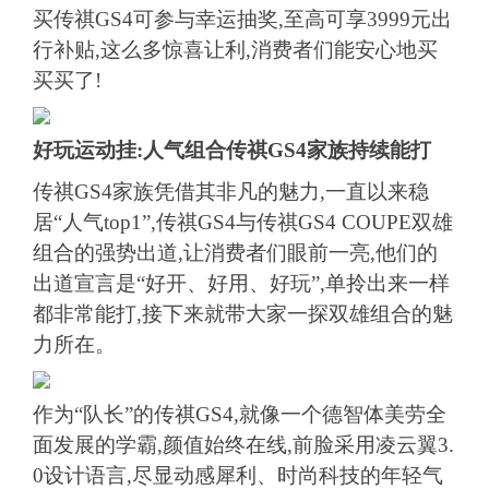
买传祺GS4可参与幸运抽奖,至高可享3999元出
行补贴,这么多惊喜让利,消费者们能安心地买
买买了!
好玩运动挂:人气组合传祺
GS4
家族持续能打
传祺GS4家族凭借其非凡的魅力,一直以来稳
居“人气top1”,传祺GS4与传祺GS4 COUPE双雄
组合的强势出道,让消费者们眼前一亮,他们的
出道宣言是“好开、好用、好玩”,单拎出来一样
都非常能打,接下来就带大家一探双雄组合的魅
力所在。
作为“队长”的传祺GS4,就像一个德智体美劳全
面发展的学霸,颜值始终在线,前脸采用凌云翼3.
0设计语言,尽显动感犀利、时尚科技的年轻气