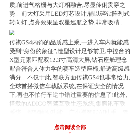
质,前进气格栅与大灯相融合,尽显伶俐贯穿之
势。前大灯采用LED灯芯设计,辅以碎钻阵列式
转向灯,点亮效果呈双星巡航之势,非常吸睛。
传祺GS4内饰的品质感上乘,一进入车内就能感
受到“身份的象征”,造型设计足够前卫,中控台的
X型元素匹配双12.3寸高清大屏,钻石座舱理念
配合符合人体力学的赛车造型座椅,舒适高级感
满分。不仅于此,智联方面传祺GS4也非常给力,
全球首搭微信车载版系统,在保证安全的情况
下,再也不怕行车途中错过重要的信息了!此外,
搭载的ADIGO智驾互联生态系统,集腾讯车联
系统、智驾辅助功能、广小祺智能AI助手、驾
驶者超级专属ID等功能,都能让你体验更有趣、
点击阅读全部
更便捷的车行生活。