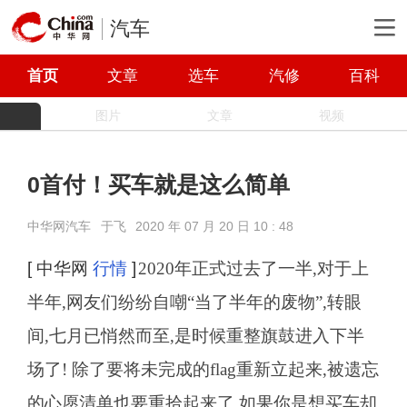
汽车
首页
文章
选车
汽修
百科
图片
文章
视频
0首付！买车就是这么简单
中华网汽车
于飞
2020 年 07 月 20 日 10 : 48
[ 中华网
行情
]
2020年正式过去了一半,对于上
半年,网友们纷纷自嘲“当了半年的废物”,转眼
间,七月已悄然而至,是时候重整旗鼓进入下半
场了! 除了要将未完成的flag重新立起来,被遗忘
的心愿清单也要重拾起来了,如果你是想买车却