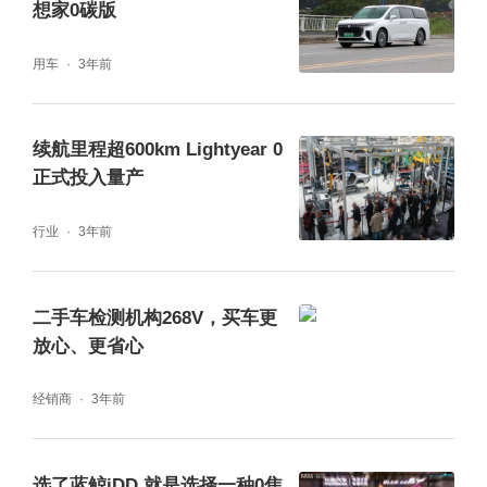
想家0碳版
马力,最大功率185kW,最大扭矩390N·m,比肩
美、德系2.0T高功率发动机。
用车
3年前
豪华旗舰挂:全新传祺
GA8
气质绝佳心动而来
续航里程超600km Lightyear 0
除了上述“可盐可甜”的组合外,还有一款新上市
正式投入量产
的轿车同样值得期待,6月28日,广汽传祺倾力打
造的“中国豪华驾享新旗舰”全新传祺GA8正式
行业
3年前
上市,经过全面升级后,闪耀归来。
新车售价为15.68万元-22.68万元,广汽传祺还推
二手车检测机构268V，买车更
出了“驾享GA8豪华8重礼”,包括至高8000元的
放心、更省心
高能贴息礼、至高10000元的超级置换礼、300
0元的增购尊享礼,以及超长质保礼、爱心保养
经销商
3年前
礼、无限流量礼、无忧健康礼、暖心服务礼等,
助力新一代奋斗者开启美好人生。
选了蓝鲸iDD 就是选择一种0焦