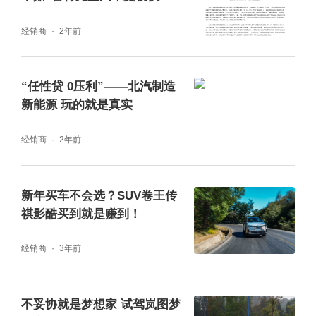
座空间,让你能呼朋唤友一起快意享受人生。当
然,这样一款硬汉座驾动力不会让你失望,其具
经销商
2年前
备超凡的驾控性能,根据沙地、泥地、雪地、运
动、经济等6种不同的使用场景简化为6种直观
的驾驶模式,让你拥有征服全地形场景的自信!
“任性贷 0压利”——北汽制造
新能源 玩的就是真实
传祺GS8家族的新晋兄弟——“硬核运动大五座
经销商
2年前
SUV”传祺GS8S,以更霸气、更健康的价值体验
面世。造型上时尚感加倍,前脸改用竖向格
栅“震天翼”的设计,“震天翼”如羽翼般根根分明
新年买车不会选？SUV卷王传
的镀铬格栅,在光影映衬下,形成极具辨识度
祺影酷买到就是赚到！
的“光盾”,气势恢宏。座舱上搭载同级领先的A
QS车内空气质量控制系统,实现隔离、净化、
经销商
3年前
防御三重空气净化,用户还能通过手机互联,快
速开启N95级健康防护,守护每一位乘员。动力
不妥协就是梦想家 试驾岚图梦
搭载的广汽传祺第三代390T发动机,拥有252匹