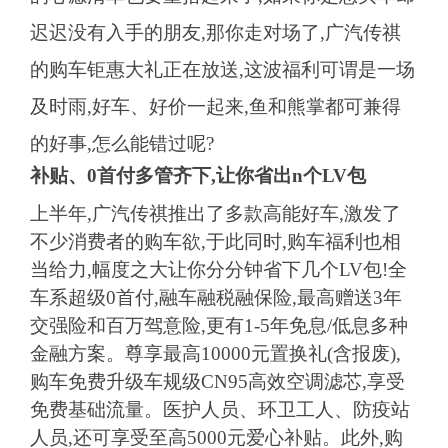
迟迟没有入手的朋友,那你走对场了,广汽传祺
的购车钜惠大礼正在放送,这波福利可谓是一场
及时雨,好车、好价一起来,鱼和熊掌都可兼得
的好事,怎么能错过呢?
补贴、
0
首付
多管齐下
,
让你省出
n
个
LV
包
上半年,广汽传祺推出了多款高能好车,激发了
不少消费者的购车欲,于此同时,购车福利也相
当给力,幅度之大让你分分钟省下几个LV包!全
车系超级0首付,融车融税融保险,最高赠送3年
交强险和百万驾意险,更有1-5年免息/低息多种
金融方案。尊享最高10000元置换礼(含报废),
购车免费升级车规级CN95高效空调滤芯,享受
免费基础流量。医护人员、环卫工人、防疫站
人员,还可享受至高5000元爱心补贴。此外,购