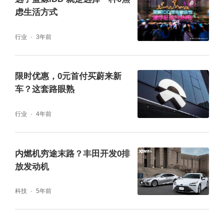
全新传祺GA8采用“华风凌然”设计理念,霸气威
虑生活方式
锋的前脸格局、矫健骁勇的姿态配上5米超长
行业
3年前
车身尺寸,豪华大气之感彰显无遗;精致的内饰
透露出低调的华丽,无论是采用镂空设计的电子
换挡,钻石切割纹理的调节旋钮,还是采用科学
限时优惠，0元首付买蔚来新
的人体工学设计的座椅,都能让你感到尊贵的驾
车？这套路眼熟
驶体验;2.0T GDI发动机+爱信6AT变速箱,黄金
动控组合助你一路澎湃而行。豪华与舒适兼具,
行业
4年前
品味与腔调共存,全新传祺GA8就是为懂生活的
你有备而来。
内燃机穷途末路？丰田开发0排
放发动机
看了上述车型,想必你的愿望清单已经有着落
了,你想要运动挂,霸气挂,还是豪华挂?广汽传祺
科技
5年前
统统都有,趁现在优惠活动还在继续,尽情享受
这波购车福利吧!想买车的朋友们千万别错过